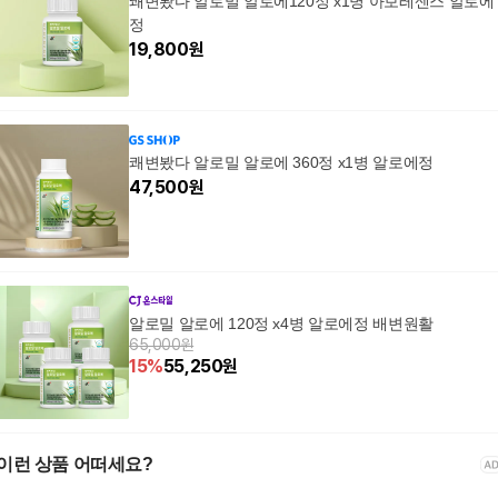
쾌변봤다 알로밀 알로에120정 x1병 아보레센스 알로에
정
19,800
원
쾌변봤다 알로밀 알로에 360정 x1병 알로에정
47,500
원
알로밀 알로에 120정 x4병 알로에정 배변원활
65,000원
15
%
55,250
원
이런 상품 어떠세요?