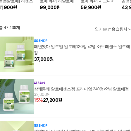
정문알로에] 라센스 로
로에 큐어 리알로에 피
로에 큐어 시그니처 3X
김정
에 큐어 리알로에 대용
11,900
원
토 그린 세럼 마스크팩
99,000
원
크림 6개+토너2병+수
59,900
원
로에
43,
량 수딩젤 150mlx2개
5박스(50매)
딩젤2개
토 
(3박
젤)
총
47,439
개
인기순
홈쇼핑사
쾌변봤다 알로밀 알로에120정 x2병 아보레센스 알로에
정
37,000
원
상쾌통쾌 알로에센스정 프리미엄 240정x2병 알로에정
32,000원
15
%
27,200
원