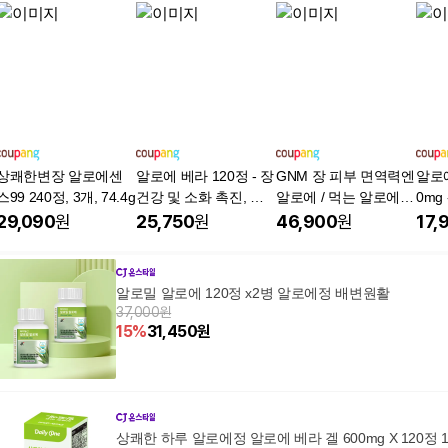
상쾌한변장 알로에센
알로에 베라 120정 - 장
GNM 장 피부 면역력엔
알로에
스99 240정, 3개, 74.4g
건강 및 소화 촉진, 염
알로에 / 먹는 알로에겔
0mg
증 완화, 1개, 120정
이뮨 젤리스틱 장건강
클렌징
29,090
원
25,750
원
46,900
원
17,
피부건강 면역력증진,
개, 
300g, 4개
알로밀 알로에 120정 x2병 알로에정 배변원활
37,000원
15
%
31,450
원
상쾌한 하루 알로에정 알로에 베라 겔 600mg X 120정 