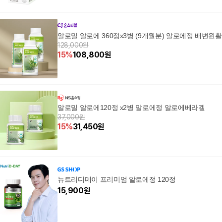
알로밀 알로에 360정x3병 (9개월분) 알로에정 배변원활
128,000원
15
%
108,800
원
알로밀 알로에120정 x2병 알로에정 알로에베라겔
37,000원
15
%
31,450
원
뉴트리디데이 프리미엄 알로에정 120정
15,900
원