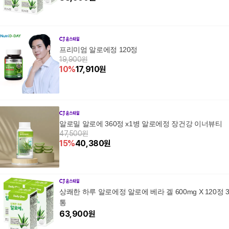
프리미엄 알로에정 120정
19,900원
10
%
17,910
원
알로밀 알로에 360정 x1병 알로에정 장건강 이너뷰티
47,500원
15
%
40,380
원
상쾌한 하루 알로에정 알로에 베라 겔 600mg X 120정 
통
63,900
원