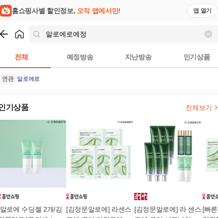
홈쇼핑사별 할인정보,
오직 앱에서만!
앱 열기
쇼핑
알로에로에정
검색결과
전체
예정방송
지난방송
인기상품
연관
알로에로
인기상품
전체보기
[알로에 수딩젤 2개/김
[김정문알로에] 라센스
[김정문알로에] 라 센스
[빠른