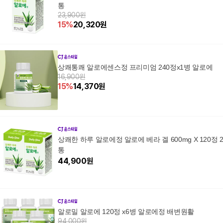
통
23,900원
15
%
20,320
원
상쾌통쾌 알로에센스정 프리미엄 240정x1병 알로에
16,900원
15
%
14,370
원
상쾌한 하루 알로에정 알로에 베라 겔 600mg X 120정 
통
44,900
원
알로밀 알로에 120정 x6병 알로에정 배변원활
94,000원