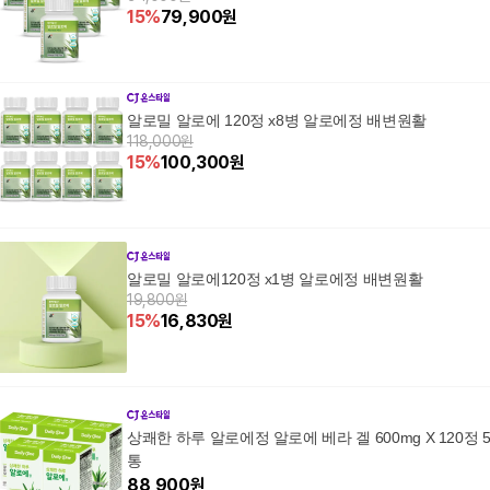
15
%
79,900
원
알로밀 알로에 120정 x8병 알로에정 배변원활
118,000원
15
%
100,300
원
알로밀 알로에120정 x1병 알로에정 배변원활
19,800원
15
%
16,830
원
상쾌한 하루 알로에정 알로에 베라 겔 600mg X 120정 
통
88,900
원