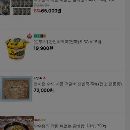
70,900원
8
%
65,000
원
[오뚜기] 간편미역국(컵국) 9.5G x 15개
19,900
원
엄마손 수제 매콤 떡갈비 생반죽-5kg (업소 전문용)
72,000
원
박수홍의 착한 뼈없는 갈비탕, 10개, 750g