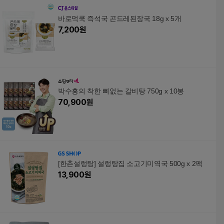
바로먹쿡 즉석국 곤드레된장국 18g x 5개
7,200
원
박수홍의 착한 뼈없는 갈비탕 750g x 10봉
70,900
원
[한촌설렁탕] 설렁탕집 소고기미역국 500g x 2팩
13,900
원