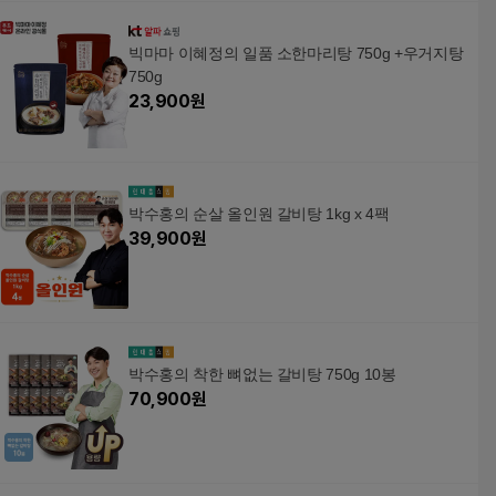
빅마마 이혜정의 일품 소한마리탕 750g +우거지탕
750g
23,900
원
박수홍의 순살 올인원 갈비탕 1kg x 4팩
39,900
원
박수홍의 착한 뼈없는 갈비탕 750g 10봉
70,900
원