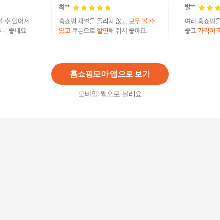
[동원] 양반 소고기미역국 460g x20봉
122,400
원
홈쇼핑모아 앱으로 보기
모바일 웹으로 볼래요
박수홍 착한 뼈없는갈비탕 750g x 5봉(총10인분)
39,900원
13
%
34,710
원
박수홍 착한 뼈없는갈비탕 750g x 10봉(총20인분)
70,900원
13
%
61,680
원