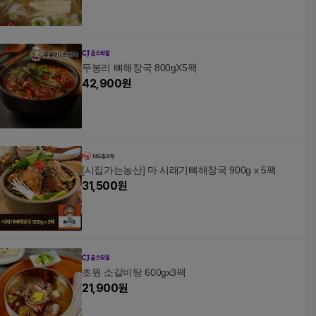
무봉리 뼈해장국 800gX5팩
42,900
원
[시집가는농산] 마 시래기뼈해장국 900g x 5팩
31,500
원
초원 소갈비탕 600gx3팩
21,900
원