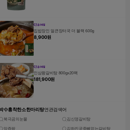
집밥장인 얼큰장터국 더 블랙 600g
8,900
원
인삼왕갈비탕 800gx20팩
181,900
원
박수홍착한소한마리탕
연관검색어
북극곰의눈물
김신영갈비탕
앙쥬팡
김하진궁중뼈없는갈비탕