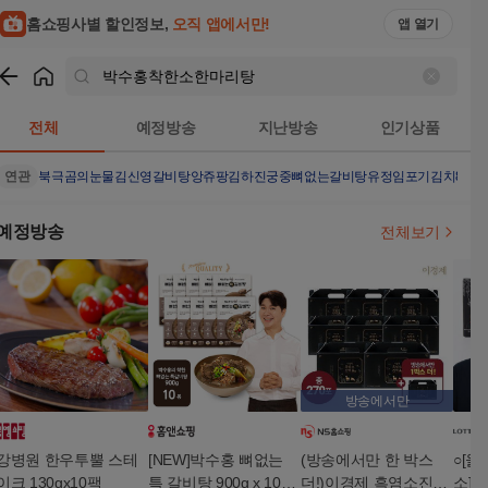
홈쇼핑사별 할인정보,
오직 앱에서만!
앱 열기
쇼핑
박수홍착한소한마리탕
검색결과
전체
예정방송
지난방송
인기상품
연관
북극곰의눈물
김신영갈비탕
앙쥬팡
김하진궁중뼈없는갈비탕
유정임포기김치8
안
예정방송
전체보기
방송에서만
강병원 한우투뿔 스테
[NEW]박수홍 뼈없는
(방송에서만 한 박스
○[울
이크 130gx10팩
특 갈비탕 900g x 10봉
더!)이경제 흑염소진액
소][