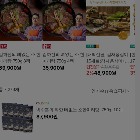
김하진의 뼈없는 소 한
김하진의 뼈없는 소 한
[태백산골] 감자옹심이
[한만
마리탕 750g 8팩
마리탕 750g 4팩
15세트(감자옹심이+옹
17팩
앱전용가
49,900원
앱전
69,900
원
35,900
원
심이소스) + 감자호박
횡성
2
%
48,900
원
3
%
전2팩
총
7,278
개
인기순
홈쇼핑사
박수홍의 착한 뼈없는 소한마리탕, 750g, 10개
87,900
원