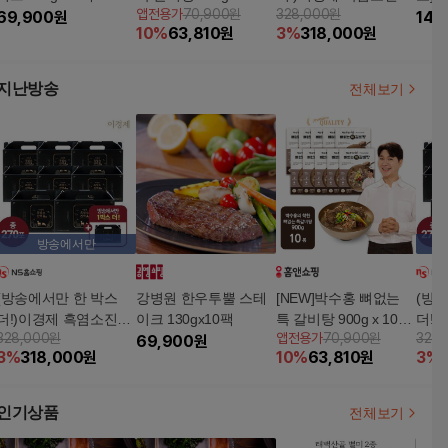
앱전용가
70,900원
328,000원
69,900
원
(총20인분)
眞 8+1박스/총 270포
도 
148
10
%
63,810
원
3
%
318,000
원
프리미
x 1
지난방송
전체보기
방송에서만
(방송에서만 한 박스
강병원 한우투뿔 스테
[NEW]박수홍 뼈없는
(방
더!)이경제 흑염소진액
이크 130gx10팩
특 갈비탕 900g x 10봉
더!
328,000원
앱전용가
70,900원
328
眞 8+1박스/총 270포
69,900
원
(총20인분)
眞 8
3
%
318,000
원
10
%
63,810
원
3
%
인기상품
전체보기