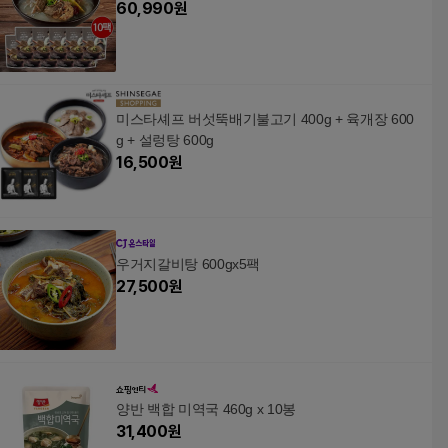
60,990
원
미스타셰프 버섯뚝배기불고기 400g + 육개장 600
g + 설렁탕 600g
16,500
원
우거지갈비탕 600gx5팩
27,500
원
양반 백합 미역국 460g x 10봉
31,400
원