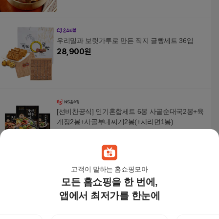
우리밀과 보릿가루로 만든 직지 글빵세트 36입
28,900
원
[선비찬공식] 인기혼합세트 6봉 사골순대국2봉+육
개장2봉+사골부대찌개2봉(+사리면1봉)
25,900
원
고객이 말하는 홈쇼핑모아
모든 홈쇼핑을 한 번에,
문화산업 리필 내지 0.9T 20매 팩
1,900원
앱에서 최저가를 한눈에
15
%
1,620
원