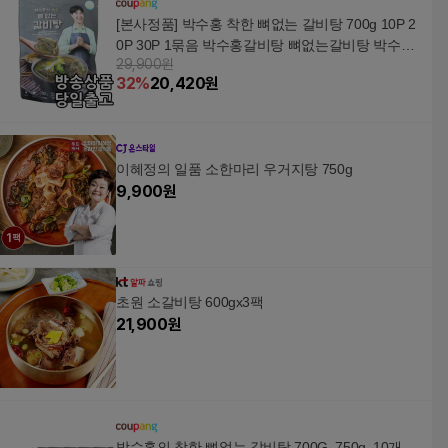
[본사정품] 박수홍 착한 뼈없는 갈비탕 700g 10P 2
0P 30P 1묶음 박수홍갈비탕 뼈없는갈비탕 박수홍
29,900원
뼈없는갈비탕, 2개
32
%
20,420
원
이혜정의 일품 소한마리 우거지탕 750g
9,900
원
초원 소갈비탕 600gx3팩
21,900
원
박수홍의 착한 뼈없는 갈비탕 700G, 750g, 10개