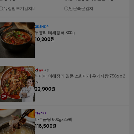
유정임포기김치8
안문숙문김치
무봉리 뼈해장국 800g
10,200
원
빅마마 이혜정의 일품 소한마리 우거지탕 750g x 2
개
22,900
원
나주곰탕 600gx25팩
116,500
원