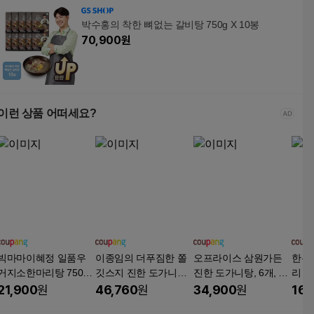
박수홍의 착한 뼈없는 갈비탕 750g X 10봉
70,900
원
이런 상품 어떠세요?
빅마마이혜정 일품우
이종임의 더푸짐한 쫄
오프라이스 삼원가든
한우
거지소한마리탕 750g,
깃스지 진한 도가니탕,
진한 도가니탕, 6개, 60
리 곰탕
3개, 750g
700g, 6개
0g
21,900
원
46,760
원
34,900
원
16,