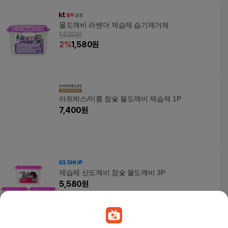
물도깨비 라벤더 제습제 습기제거제
1,620원
2
%
1,580
원
아트박스/이룸 참숯 물도깨비 제습제 1P
7,400
원
제습제 산도깨비 참숯 물도깨비 3P
5,580
원