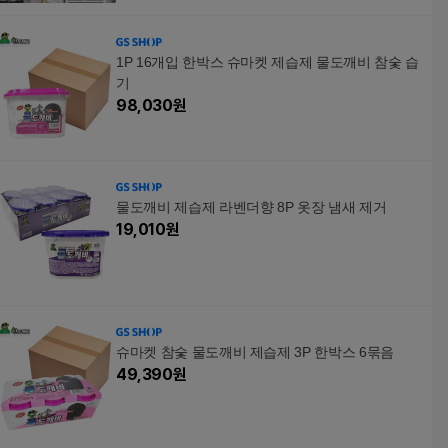
1P 16개입 한박스 슈마켓 제습제 물도깨비 참숯 습
기
98,030
원
물도깨비 제습제 라벤더향 8P 옷장 냄새 제거
19,010
원
슈마켓 참숯 물도깨비 제습제 3P 한박스 6묶음
49,390
원