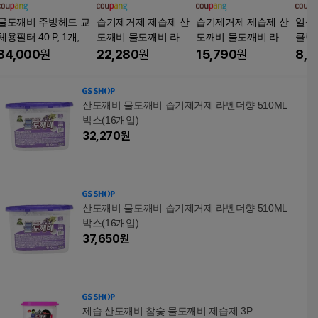
물도깨비 주방헤드 교
습기제거제 제습제 산
습기제거제 제습제 산
일상
체용필터 40 P, 1개, 혼
도깨비 물도깨비 라벤
도깨비 물도깨비 라벤
클린
합색상
더향 (제습량500ml)
더향 (제습량500ml)
환 필
34,000
원
22,280
원
15,790
원
8,3
캡 O
산도깨비 물도깨비 습기제거제 라벤더향 510ML
박스(16개입)
32,270
원
산도깨비 물도깨비 습기제거제 라벤더향 510ML
박스(16개입)
37,650
원
제습 산도깨비 참숯 물도깨비 제습제 3P