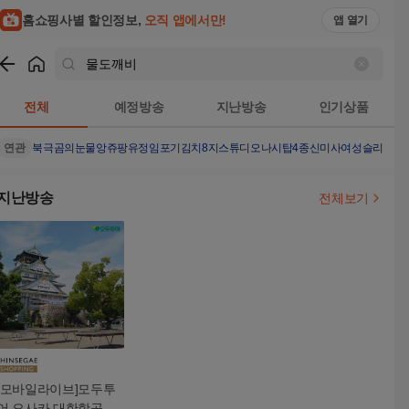
홈쇼핑사별 할인정보,
오직 앱에서만!
앱 열기
쇼핑
물도깨비
검색결과
전체
예정방송
지난방송
인기상품
연관
북극곰의눈물
앙쥬팡
유정임포기김치8
지스튜디오나시탑4종
신미사여성슬리퍼
신
지난방송
전체보기
[모바일라이브]모두투
어 오사카 대한항공 1