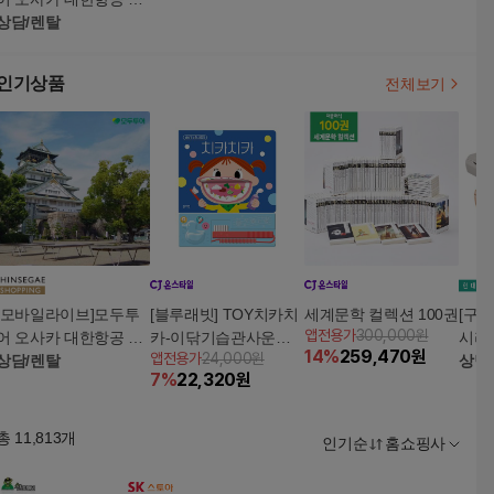
박3일, 2박4일 밤도깨
상담/렌탈
비! 항공+숙소+조식+왕
복송영서비스+보험 포
인기상품
전체보기
함! 쇼핑/미식투어 떠나
자
[모바일라이브]모두투
[블루래빗] TOY치카치
세계문학 컬렉션 100권
[구독
앱전용가
300,000원
어 오사카 대한항공 1
카-이닦기습관사운드
시리
14
%
259,470
원
앱전용가
24,000원
박3일, 2박4일 밤도깨
상담/렌탈
북
상담
7
%
22,320
원
비! 항공+숙소+조식+왕
복송영서비스+보험 포
함! 쇼핑/미식투어 떠나
총
11,813
개
인기순
홈쇼핑사
자