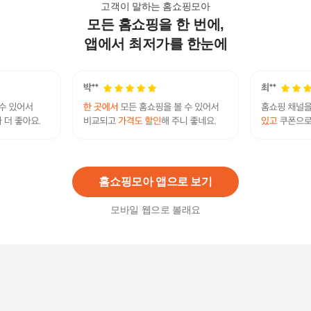
고객이 말하는 홈쇼핑모아
모든 홈쇼핑을 한 번에,
옷장습기제거 산도깨비 물도깨비 라벤더 8개입 제
습제 습기제거제
앱에서 최저가를 한눈에
13,290
원
옷장제습제 산도깨비 물도깨비 라벤더 8개입 제습
제 습기제거제
13,290
원
홈쇼핑모아 앱으로 보기
모바일 웹으로 볼래요
습기제거 물도깨비 제습제 라벤더향 옷장 냄새 제
거 8P
22,580
원