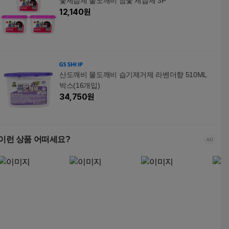
숯제습제 물도깨비 참숯 제습제 3P
12,140
원
산도깨비 물도깨비 습기제거제 라벤더향 510ML
박스(16개입)
34,750
원
이런 상품 어떠세요?