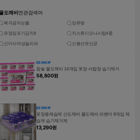
물도깨비
연관검색어
북극곰의눈물
앙쥬팡
유정임포기김치8
지스튜디오나시탑4종
신미사여성슬리퍼
신봉선유산균
참숯 물도깨비 16개입 옷장 서랍장 습기제거
58,800
원
옷장용제습제 산도깨비 물도깨비 라벤더 8개입 제
습제 습기제거제
13,290
원