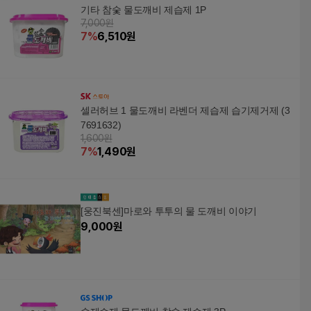
기타 참숯 물도깨비 제습제 1P
7,000원
7
%
6,510
원
셀러허브 1 물도깨비 라벤더 제습제 습기제거제 (3
7691632)
1,600원
7
%
1,490
원
[웅진북센]마로와 투투의 물 도깨비 이야기
9,000
원