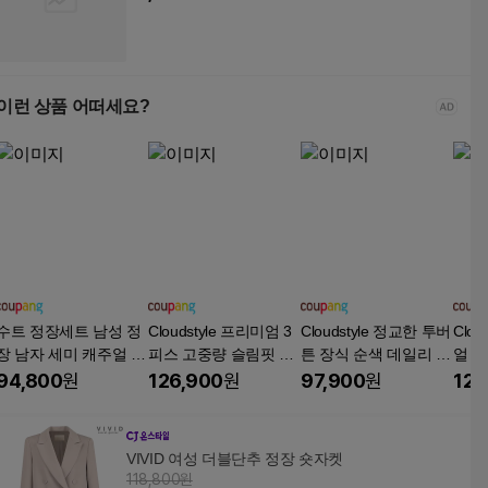
이런 상품 어떠세요?
수트 정장세트 남성 정
Cloudstyle 프리미엄 3
Cloudstyle 정교한 투버
Clo
장 남자 세미 캐주얼 셋
피스 고중량 슬림핏 정
튼 장식 순색 데일리 남
얼 
업 수트 하객룩 면접 결
장 세트 탄탄한 수트
성 정장 세트 상의+조
세트
94,800
원
126,900
원
97,900
원
129
혼식 3랙 3피스코트+조
(자켓+베스트+팬츠)
끼+하의 면접 기획 결
면접
끼+바지 양복
혼식 양복
3피스
성 슈
VIVID 여성 더블단추 정장 숏자켓
118,800원