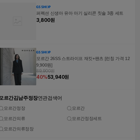
퍼펙션 신생아 유아 아기 실리콘 칫솔 3종 세트
3,800
원
모르간 26SS 스트라이프 재킷+팬츠 [런칭 가격 12
9,900원]
89,900원
40
%
53,940
원
모르간김남주정장
연관검색어
모르간정장
모르간
모르간의류
모르간정장세트
모르간의류정장