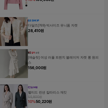
다달즈[769]-빅사이즈 유니폼 자켓
28,410
원
[애슬릿] 여성 러플 트렌치 블레이저 자켓 롱 원피
스
156,000
원
벨티드 린넨 칼라리스 재킷
55,800원
10
%
50,220
원