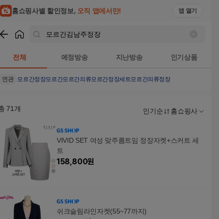
홈쇼핑사별 할인정보,
오직 앱에서만!
앱 열기
쇼핑
모르간김남주정장
검색결과
전체
예정방송
지난방송
인기상품
연관
모르간정장
모르간
모르간의류
모르간정장세트
모르간의류정장
총
71
개
인기순
홈쇼핑사
VIVID SET 여성 맞주름트임 정장자켓+스커트 세
트
158,800
원
쉬크슬림라인자켓(55~77까지)