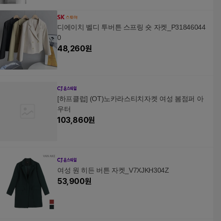
디에이치 벨디 투버튼 스프링 숏 자켓_P31846044
0
48,260
원
[하프클럽] (OT)노카라스티치자켓 여성 봄점퍼 아
우터
103,860
원
여성 원 히든 버튼 자켓_V7XJKH304Z
53,900
원