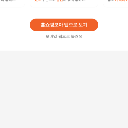
모르간 26SS 스트라이프 재킷+팬츠
77,800
원
홈쇼핑모아 앱으로 보기
모바일 웹으로 볼래요
여자가디건 가디건 바지 셋트 끈나시 증정 쓰리피
스 여성 코디
28,300
원
[오노마] ONM 린넨 얇은 롱자켓 가을 롤업 패션 여
성 가을룩 코디
32,600
원
[쌤소나이트] 모르간 MORGAN 소가죽 남성 정장