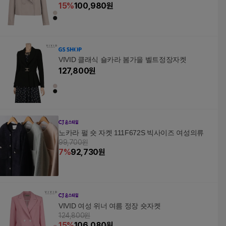
15
%
100,980
원
VIVID 클래식 숄카라 봄가을 벨트정장자켓
127,800
원
노카라 펄 숏 자켓 111F672S 빅사이즈 여성의류
99,700원
7
%
92,730
원
VIVID 여성 위너 여름 정장 숏자켓
124,800원
15
%
106,080
원