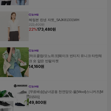
헤링본 린넨 자켓_SAJK81331WH
222,400원
22
%
173,480
원
[하프클럽/모노위크]웨이크 빈티지 유니크 타탄체
크 숏 얇은 반팔자켓
14,160
원
[무료배송]남녀공용 천연양모-울[Wool]스니커즈[M
D1501]
49,800
원