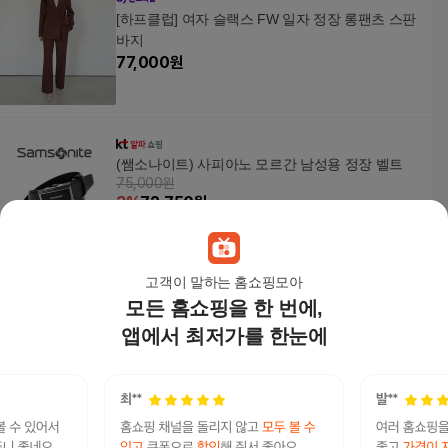
[하프클럽] 여자 슬랙스 FW 일자 정장 롱팬츠 스판
바지
77,000
원
(쌤소나이트) 사피아노 모르간 남성용 정장 벨트
75,000원
3
%
72,750
원
고객이 말하는 홈쇼핑모아
모든 홈쇼핑을 한 번에,
여자 더블버튼 블레이져 검정색 정장 자켓
123,000
원
앱에서 최저가를 한눈에