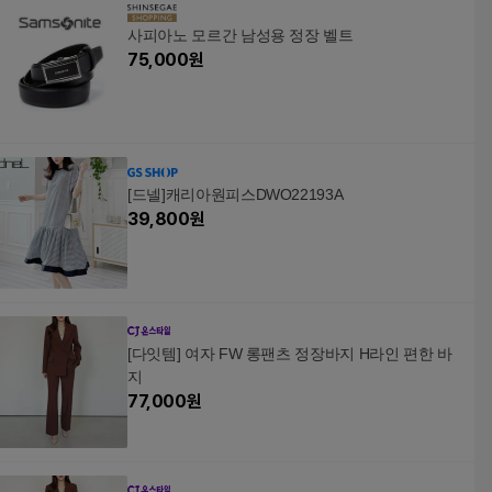
사피아노 모르간 남성용 정장 벨트
75,000
원
[드넬]캐리아원피스DWO22193A
39,800
원
[다잇템] 여자 FW 롱팬츠 정장바지 H라인 편한 바
지
77,000
원