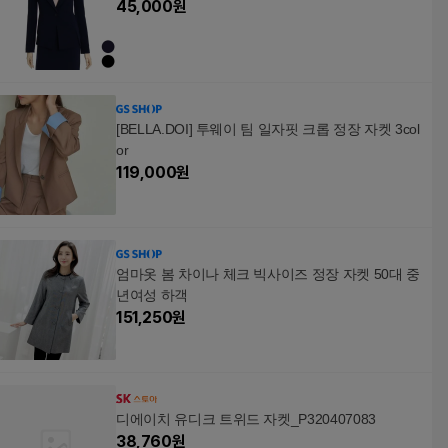
45,000
원
[BELLA.DOI] 투웨이 팀 일자핏 크롭 정장 자켓 3col
or
119,000
원
엄마옷 봄 차이나 체크 빅사이즈 정장 자켓 50대 중
년여성 하객
151,250
원
디에이치 유디크 트위드 자켓_P320407083
38,760
원