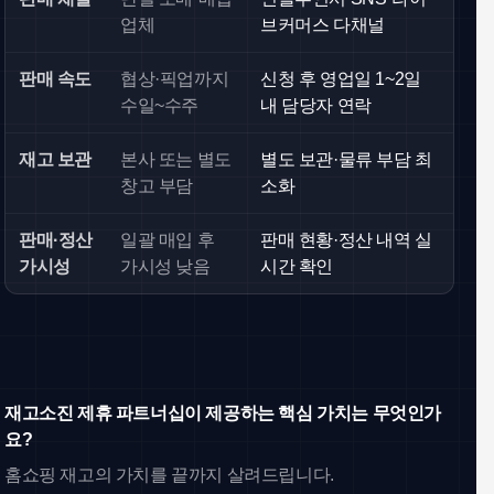
업체
브커머스 다채널
판매 속도
협상·픽업까지
신청 후 영업일 1~2일
수일~수주
내 담당자 연락
재고 보관
본사 또는 별도
별도 보관·물류 부담 최
창고 부담
소화
판매·정산
일괄 매입 후
판매 현황·정산 내역 실
가시성
가시성 낮음
시간 확인
재고소진 제휴 파트너십이 제공하는 핵심 가치는 무엇인가
요?
홈쇼핑 재고의 가치를 끝까지 살려드립니다.