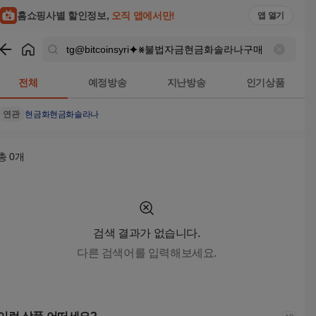
홈쇼핑사별 할인정보,
오직 앱에서만!
앱 열기
쇼핑
tg@bitcoinsyri⯌⨳불법자금현금화솔라나구매
검색결과
전체
예정방송
지난방송
인기상품
연관
현금화
현금화솔라나
총
0
개
검색 결과가 없습니다.
다른 검색어를 입력해보세요.