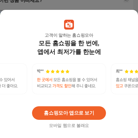
이런 상품 어떠세요?
고객이 말하는 홈쇼핑모아
모든 홈쇼핑을 한 번에,
앱에서 최저가를 한눈에
ONIKUMA 유선 게이밍
ONIKUMA 유선 게이밍
피쿤 F8PRO ANC 노이
벤트
헤드셋 가상 7.1 usb R
헤드셋 가상 7.1 usb R
즈캔슬링 블루투스 6.0
헤드셋
GB 노이즈캔슬링 마이
GB 노이즈캔슬링 마이
무선 헤드폰, 실버, F8p
결방식
58,000
원
58,000
원
109,000
원
75,
크 K8, 밀리터리 그린,
크 K8, 밀리터리 그레
ro
화이트
K8
이, K8
tg@bitcoinsyri⯌⨳불법자금현금화솔라나구매
연관검색어
현금화
현금화솔라나
홈쇼핑모아 앱으로 보기
모바일 웹으로 볼래요