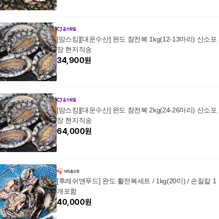
[맘스킹][대운수산] 완도 참전복 1kg(12-13마리) 산소포
장 현지직송
34,900
원
[맘스킹][대운수산] 완도 참전복 2kg(24-26마리) 산소포
장 현지직송
64,000
원
[후레쉬앤푸드] 완도 활전복세트 / 1kg(20미) / 손질칼 1
개포함
40,000
원