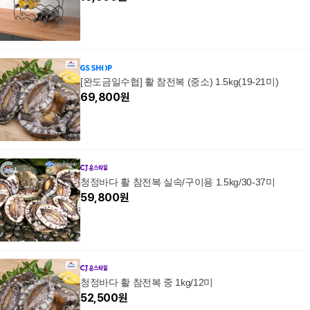
[완도금일수협] 활 참전복 (중소) 1.5kg(19-21미)
69,800
원
청정바다 활 참전복 실속/구이용 1.5kg/30-37미
59,800
원
청정바다 활 참전복 중 1kg/12미
52,500
원