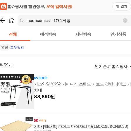
홈쇼핑사별 할인정보,
오직 앱에서만!
앱 열기
쇼핑
hoducomics - 1­대­1­체­팅
검색결과
전체
예정방송
지난방송
인기상품
연관
호두닷컴
총
59
개
인기순
홈쇼핑사
커즈와일 YKS2 거미다리 스탠드 키보드 건반 피아노 
치대
88,890
원
기타 [벨라홈] 카페트 마작자리 대(150X195)(CN8838)