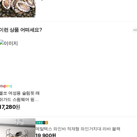
이런 상품 어떠세요?
엘쏘 여성용 슬림핏 래
쉬가드 스윔웨어 핑거
홀 긴팔 집업
17,280
원
메탈텍스 와인바 적재형 와인거치대 라바 블랙
19,900
원