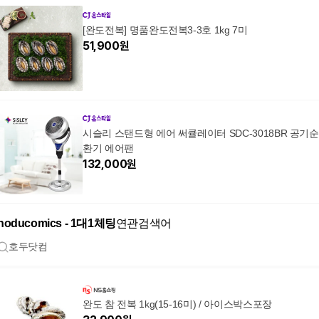
[완도전복] 명품완도전복3-3호 1kg 7미
51,900
원
시슬리 스탠드형 에어 써큘레이터 SDC-3018BR 공기순
환기 에어팬
132,000
원
hoducomics - 1­대­1­체­팅
연관검색어
호두닷컴
완도 참 전복 1kg(15-16미) / 아이스박스포장