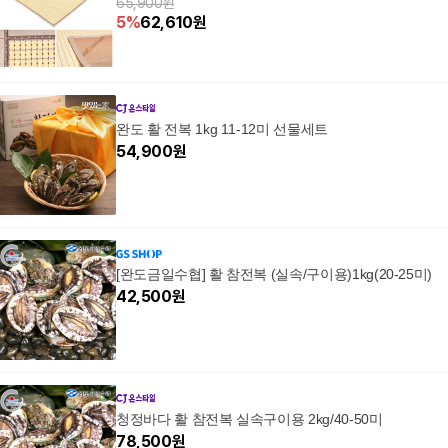
65,900원
5
%
62,610
원
완도 활 전복 1kg 11-12미 선물세트
54,900
원
[완도금일수협] 활 참전복 (실속/구이용)1kg(20-25미)
42,500
원
청정바다 활 참전복 실속구이용 2kg/40-50미
78,500
원