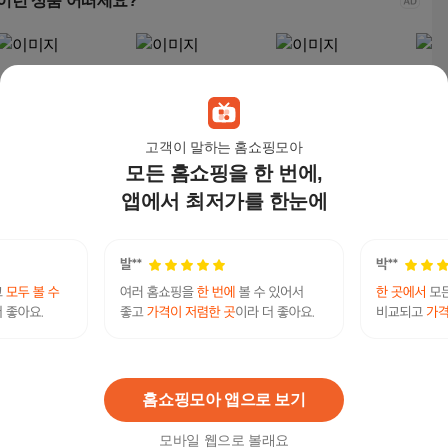
이런 상품 어떠세요?
고객이 말하는 홈쇼핑모아
모든 홈쇼핑을 한 번에,
앱에서 최저가를 한눈에
PaperPhant 하이퀄리
PaperPhant 하이퀄리
무지봉투, (A4/100매/N
Pap
티지 두꺼운(180g) 5컬
티지 가로형 봉투
3694600) 4개
티지
러 엠보싱 색지(레이드)
투
15,020
원
15,130
원
23,000
원
13,
가로형 봉투(165*115m
m)
TG@bitcoinsyri✓⟡테더코인이체구입밈코인구매
연관검색어
대행
코인
테더코인
테더코인송금
홈쇼핑모아 앱으로 보기
모바일 웹으로 볼래요