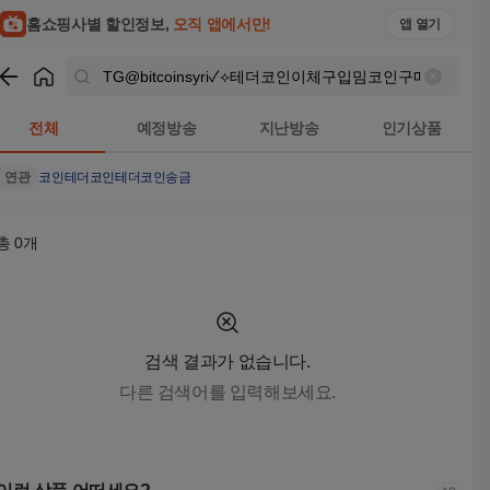
TG@bitcoinsyri✓⟡테더코인이체구입밈코인구매대행 검색결과 
홈쇼핑사별 할인정보,
오직 앱에서만!
앱 열기
쇼핑
TG@bitcoinsyri✓⟡테더코인이체구입밈코인구매대행
검색결
전체
예정방송
지난방송
인기상품
연관
코인
테더코인
테더코인송금
총
0
개
검색 결과가 없습니다.
다른 검색어를 입력해보세요.