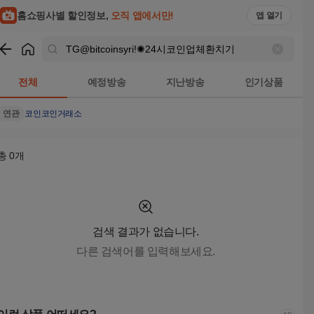
TG@bitcoinsyriǃ✺24시코인업체환치기 검색결과 | 홈쇼핑모아
홈쇼핑사별 할인정보,
오직 앱에서만!
앱 열기
쇼핑
TG@bitcoinsyriǃ✺24시코인업체환치기
검색결과
전체
예정방송
지난방송
인기상품
연관
코인
코인거래소
총
0
개
검색 결과가 없습니다.
다른 검색어를 입력해보세요.