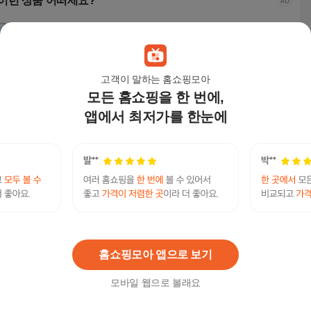
이런 상품 어떠세요?
고객이 말하는 홈쇼핑모아
모든 홈쇼핑을 한 번에,
앱에서 최저가를 한눈에
어린이 여름 상하복 라
몽키카카 여아 주니어
삐삐네옷가게 여아 초
UPP
운드넥 편한 학생용 순
초등학생 여름 데일리
등학생 스타 그레이 데
청 
면 반팔 티셔츠 세트 상
룩 트랙 반팔티 반바지
님 치마바지
숏팬
12,880
원
24,900
원
28,900
원
16,
품 유아 세트 남아 상의
세트
지 6
초등상하복 남아상하
어 
복 여아상하복 주니어
용
TG@bitcoinsyriǃ✺24시코인업체환치기
연관검색어
상품
코인
코인거래소
홈쇼핑모아 앱으로 보기
모바일 웹으로 볼래요