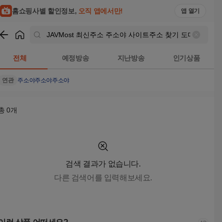
홈쇼핑사별 할인정보,
오직 앱에서만!
앱 열기
쇼핑
JAVMost 최신주소 주소야 사이트주소 찾기 도메인 주소 링크 찾기
전체
예정방송
지난방송
인기상품
연관
주소야
주소야주소야
총
0
개
검색 결과가 없습니다.
다른 검색어를 입력해보세요.