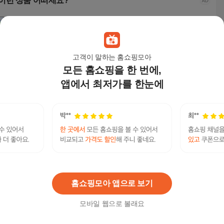
이런 상품 어떠세요?
고객이 말하는 홈쇼핑모아
모든 홈쇼핑을 한 번에,
앱에서 최저가를 한눈에
에코 빈티지 내추럴 친
부직포가방 튼튼한 고
메시지 크로스에코백 C
수납
환경 토트백 DIY 사각
급 에코백 인쇄제작가
ollection 교회학교 말씀
심플
데일리백 린넨 에코백
능, 네이비, 1개
숄더백 58종
튼한
2,900
원
640
원
5,900
원
9,8
황마가방 H206
JAVMost 최신주소 주소야 사이트주소 찾기 도메
연관검색어
인 주소 링크 찾기 Minky.top
주소야
주소야주소야
홈쇼핑모아 앱으로 보기
모바일 웹으로 볼래요