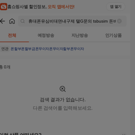
휴대폰유심비대면내구제 탤G문의 tsbusim 돈버는앱테크 탬스
홈쇼핑사별 할인정보,
오직 앱에서만!
앱 열기
쇼핑
휴대폰유심비대면내구제 탤G문의 tsbusim 돈버는앱테
전체
예정방송
지난방송
인기상품
연관
폰할부
폰할부금
폰무이자
폰무이자할부
폰무이자
총
0
개
검색 결과가 없습니다.
다른 검색어를 입력해보세요.