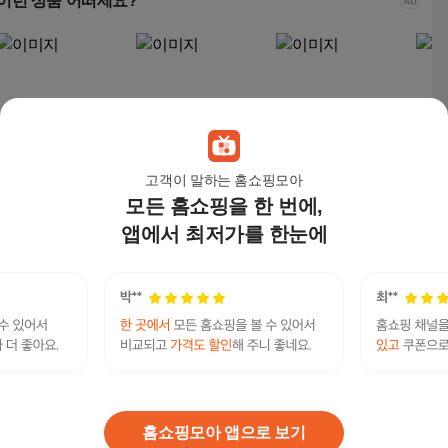
이런 상품 어떠세요?
고객이 말하는 홈쇼핑모아
모든 홈쇼핑을 한 번에,
카노 남자 다이얼 운동
카노 남자 다이얼 운동
Gopfilo 남성6cm 8cm
Gopf
화 가볍고 발편한 통기
화 가볍고 발편한 통기
10cm 캐주얼 키높이
10c
앱에서 최저가를 한눈에
성 러닝화
성 러닝화
운동화 편한운동화
운동
28,900
원
28,900
원
47,800
원
47,
휴대폰유심비대면내구제 탤G문의 tsbusim 돈버는
앱테크 탬스뷰선불유심내구제 하남시연체자당일
연관검색어
소액급전대출 군인소액당일대출
폰할부
폰할부금
폰무이자
폰무이자할부
폰무이자
홈쇼핑모아 앱으로 보기