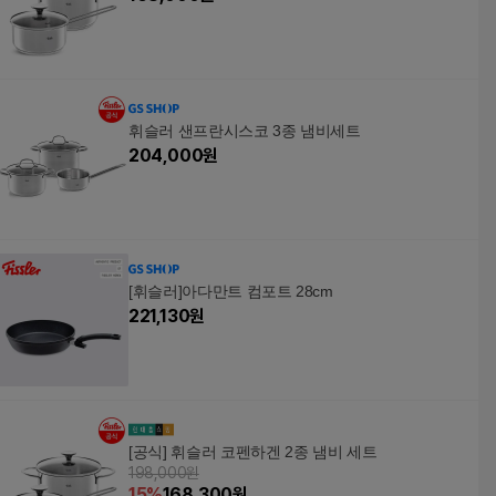
휘슬러 샌프란시스코 3종 냄비세트
204,000
원
[휘슬러]아다만트 컴포트 28cm
221,130
원
[공식] 휘슬러 코펜하겐 2종 냄비 세트
198,000원
15
%
168,300
원