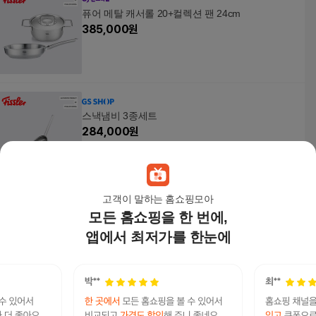
퓨어 메탈 캐서롤 20+컬렉션 팬 24cm
385,000
원
스낵냄비 3종세트
284,000
원
고객이 말하는 홈쇼핑모아
모든 홈쇼핑을 한 번에,
휘슬러 스낵 쿡웨어 세트 4P
139,220원
앱에서 최저가를 한눈에
3
%
135,050
원