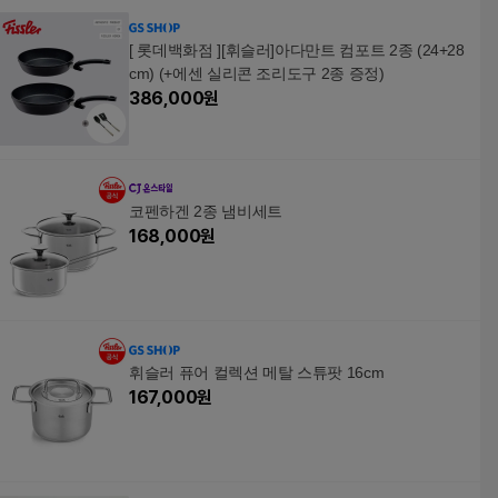
[ 롯데백화점 ][휘슬러]아다만트 컴포트 2종 (24+28
cm) (+에센 실리콘 조리도구 2종 증정)
386,000
원
코펜하겐 2종 냄비세트
168,000
원
휘슬러 퓨어 컬렉션 메탈 스튜팟 16cm
167,000
원