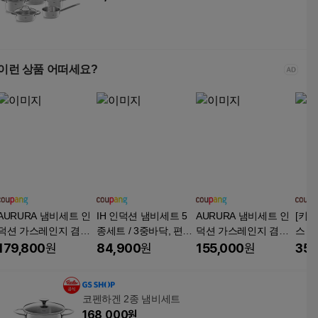
이런 상품 어떠세요?
AURURA 냄비세트 인
IH 인덕션 냄비세트 5
AURURA 냄비세트 인
[키
덕션 가스레인지 겸용
종세트 / 3중바닥, 편수
덕션 가스레인지 겸용
스 3
독일 기술 안심 코팅 공
18+양수20+양수22+전
독일 기술 안심 코팅 공
(16
179,800
원
84,900
원
155,000
원
35,
간 절약 손잡이 주방 조
골26+찜곰솥26, 단일
간 절약 손잡이 주방 조
수),
리기구 8종 냄비세트,
색상, 1세트
리기구, 1세트, 냄비세
16편
흰색, 1세트, 냄비세트
트 24종, 검은색
수
코펜하겐 2종 냄비세트
8P
168,000
원