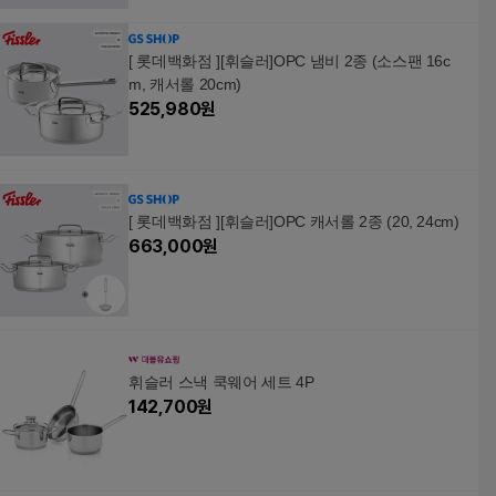
[ 롯데백화점 ][휘슬러]OPC 냄비 2종 (소스팬 16c
m, 캐서롤 20cm)
525,980
원
[ 롯데백화점 ][휘슬러]OPC 캐서롤 2종 (20, 24cm)
663,000
원
휘슬러 스낵 쿡웨어 세트 4P
142,700
원