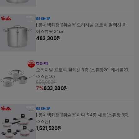
[ 롯데백화점 ][휘슬러]오리지널 프로피 컬렉션 하
이스튜팟 24cm
482,300
원
오리지널 프로피 컬렉션 3종 (스튜팟20, 캐서롤20,
소스팬16)
896,000원
7
%
833,280
원
[ 롯데백화점 ][휘슬러]이다 S 4종 세트(스튜팟 3종,
소스팬)
1,521,520
원