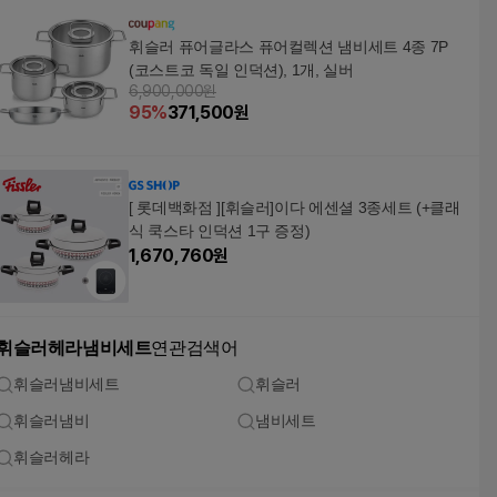
휘슬러 퓨어글라스 퓨어컬렉션 냄비세트 4종 7P
(코스트코 독일 인덕션), 1개, 실버
6,900,000원
95
%
371,500
원
[ 롯데백화점 ][휘슬러]이다 에센셜 3종세트 (+클래
식 쿡스타 인덕션 1구 증정)
1,670,760
원
휘슬러헤라냄비세트
연관검색어
휘슬러냄비세트
휘슬러
휘슬러냄비
냄비세트
휘슬러헤라