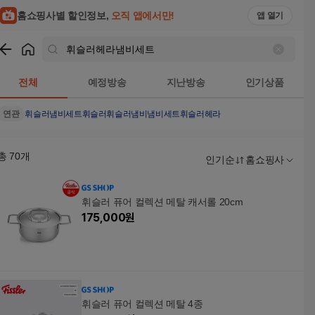
홈쇼핑사별 할인정보,
오직 앱에서만!
앱 열기
쇼핑
휘슬러헤라냄비세트
검색결과
전체
예정방송
지난방송
인기상품
연관
휘슬러냄비세트
휘슬러
휘슬러냄비
냄비세트
휘슬러헤라
총
70
개
인기순
홈쇼핑사
휘슬러 퓨어 컬렉션 메탈 캐서롤 20cm
175,000
원
휘슬러 퓨어 컬렉션 메탈 4종