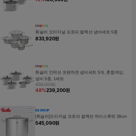
휘슬러 오리지널 프로피 컬렉션 냄비세트 5종
833,920
원
휘슬러 인덕션 코펜하겐 냄비세트 5개, 혼합색상,
냄비 5종, 1세트
459,000원
48
%
239,200
원
[휘슬러]오리지널 프로피 컬렉션 하이스튜팟 28cm
545,090
원