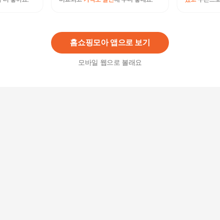
퓨어 팟 2종세트(스튜팟16cm+캐서롤20cm)
342,000
원
홈쇼핑모아 앱으로 보기
모바일 웹으로 볼래요
[ 롯데백화점 ][휘슬러]아다만트 클래식 20cm
103,740
원
셀러허브 식품 휘슬러 스낵 쿡웨어 세트 4P
137,540원
5
%
130,670
원
[공식]휘슬러 샌프란시스코 3종 냄비 세트