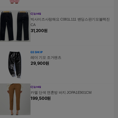
빅사이즈사랑해요 C081L111 밴딩스판기모블랙진
CA
31,200
원
레더 기모 조거팬츠
29,900
원
카멜 단색 면혼방 바지 JOPA1E901CM
199,500
원