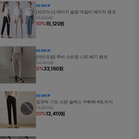
[쉬즈미스] 데이지 슬림 데일리 베이직 팬츠
16,800원
10
%
15,120
원
[어반프랑] 투비 스트링 니트 배기 팬츠
34,900원
5
%
33,160
원
앞핀턱 기모 스판 슬랙스 YH046 4XL까지
14,900원
10
%
13,410
원