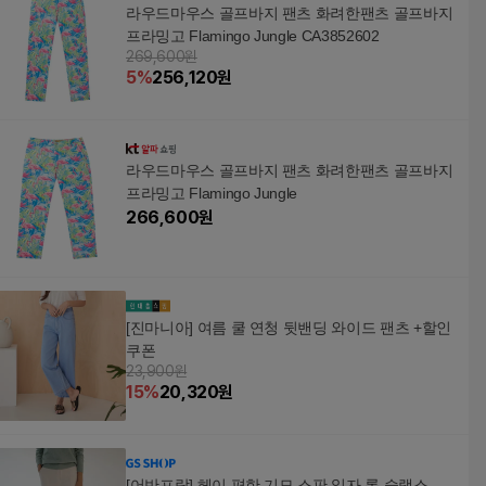
라우드마우스 골프바지 팬츠 화려한팬츠 골프바지
프라밍고 Flamingo Jungle CA3852602
269,600원
5
%
256,120
원
라우드마우스 골프바지 팬츠 화려한팬츠 골프바지
프라밍고 Flamingo Jungle
266,600
원
[진마니아] 여름 쿨 연청 뒷밴딩 와이드 팬츠 +할인
쿠폰
23,900원
15
%
20,320
원
[어반프랑] 헤이 편한 기모 스판 일자 롱 슬랙스