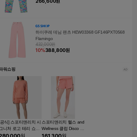
266,600
원
하이쿠레 데님 팬츠 HEW03368 GF146PXT0568
Flamingo
432,000원
10
%
388,800
원
파워쇼핑
[공식] 스포티앤리치 시
스포티앤리치 헬스 and
그니처 로고 테리 쇼츠
Wellness 클럽 Disco 쇼
- 플라밍고 R263AW70
츠 FLAMINGO
280,000
원
161,300
원