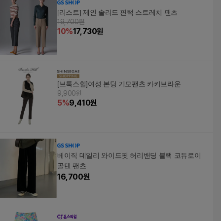
[리스트] 제인 솔리드 핀턱 스트레치 팬츠
19,700원
10
%
17,730
원
[브룩스힐]여성 본딩 기모팬츠 카키브라운
9,900원
5
%
9,410
원
베이직 데일리 와이드핏 허리밴딩 블랙 코듀로이
골덴 팬츠
16,700
원