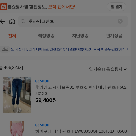
홈쇼핑사별 할인정보,
오직 앱에서만!
앱 열기
쇼핑
후라밍고팬츠
검색결과
전체
예정방송
지난방송
인기상품
연관
도티썸머셋업
라삐아프린넨팬츠3종
시원한여름여성바지
제이슨우팬츠
엣지바지
총
406,223
개
인기순
홈쇼핑사
후라밍고 세이브존01 부츠컷 밴딩 데님 팬츠 F602
23120
59,400
원
하이쿠레 데님 팬츠 HEW03330GF180PXD T0568