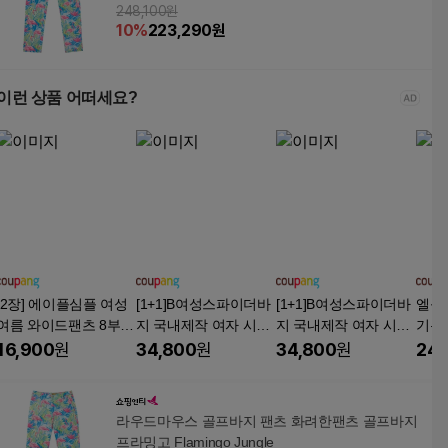
248,100원
10
%
223,290
원
이런 상품 어떠세요?
[2장] 에이플심플 여성
[1+1]B여성스파이더바
[1+1]B여성스파이더바
엘블로
여름 와이드팬츠 8부 9
지 국내제작 여자 시원
지 국내제작 여자 시원
기본,
부 냉감찰랑바지
한 스판 밴딩 슬림핏 일
한 스판 밴딩 슬림핏 일
진 
16,900
원
34,800
원
34,800
원
24,
상복 간편복 골프 등산
상복 간편복 골프 등산
츠 
복 슬랙스 데일리룩 빅
복 슬랙스 데일리룩 빅
사이즈
사이즈
라우드마우스 골프바지 팬츠 화려한팬츠 골프바지
프라밍고 Flamingo Jungle