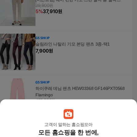
39,900원
5
%
37,910
원
슬림라인 나탈리 기모 본딩 팬츠 3종-택1
7,900
원
하이쿠레 데님 팬츠 HEW03368 GF146PXT0568
Flamingo
432,000원
10
%
388,800
원
고객이 말하는 홈쇼핑모아
모든 홈쇼핑을 한 번에,
341 밑단구제스판부츠컷 스키니 청바지 부츠컷 데