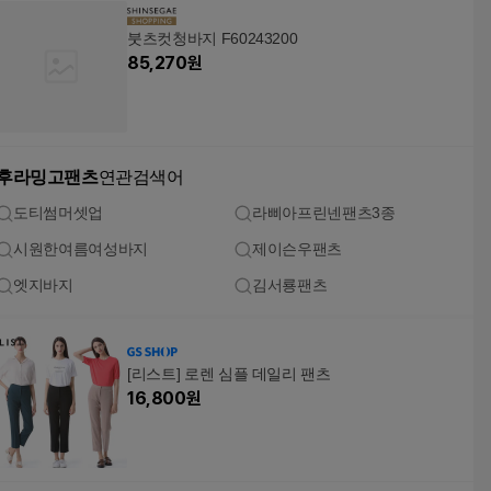
붓츠컷청바지 F60243200
85,270
원
후라밍고팬츠
연관검색어
도티썸머셋업
라삐아프린넨팬츠3종
시원한여름여성바지
제이슨우팬츠
엣지바지
김서룡팬츠
[리스트] 로렌 심플 데일리 팬츠
16,800
원