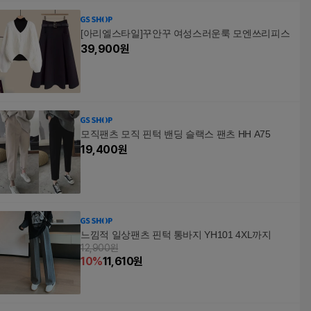
[아리엘스타일]꾸안꾸 여성스러운룩 모엔쓰리피스
39,900
원
모직팬츠 모직 핀턱 밴딩 슬랙스 팬츠 HH A75
19,400
원
느낌적 일상팬츠 핀턱 통바지 YH101 4XL까지
12,900원
10
%
11,610
원