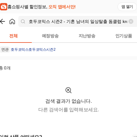
홈쇼핑사별 할인정보,
오직 앱에서만!
앱 열기
쇼핑
호두코믹스 시즌2 - 기혼 남녀의 일상탈출 돔클럽 krdomtalk.c
전체
예정방송
지난방송
인기상품
연관
호두코믹스
호두코믹스시즌2
총
0
개
검색 결과가 없습니다.
다른 검색어를 입력해보세요.