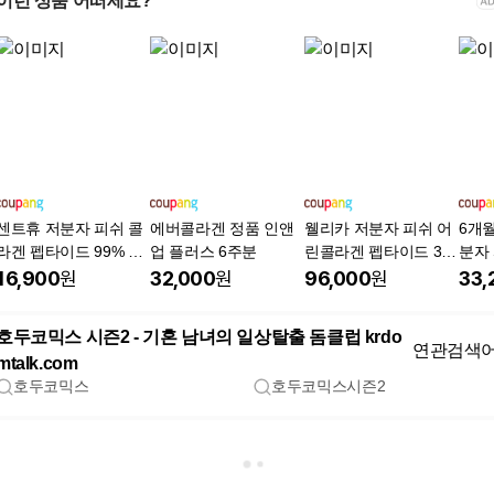
이런 상품 어떠세요?
센트휴 저분자 피쉬 콜
에버콜라겐 정품 인앤
웰리카 저분자 피쉬 어
6개
라겐 펩타이드 99% 비
업 플러스 6주분
린콜라겐 펩타이드 300
분자
오틴
달톤 이너뷰티, 6개, 60
펩타이
16,900
원
32,000
원
96,000
원
33,
g
9% 
썹 인
호두코믹스 시즌2 - 기혼 남녀의 일상탈출 돔클럽 krdo
연관검색
mtalk.com
호두코믹스
호두코믹스시즌2