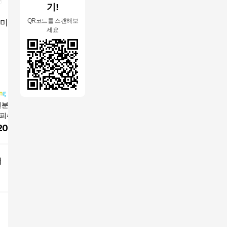
기!
QR코드를 스캔해보
세요
월분 건강헤아림 저
에버콜라겐 타임 비오
순수식품 석류 저분자
셀렉스 밀
 피쉬 어린 콜라겐
틴
콜라겐 젤리 스틱
10000
드 비오틴 정 9
200
원
38,500
원
38,680
원
32,630
(대용량) 식약처 해
증, 180정, 2개
어