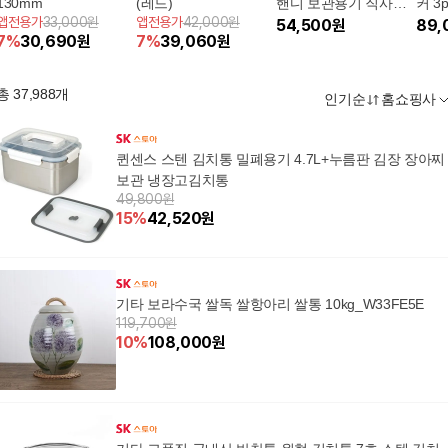
130mm
(레드)
핸디 보관용기 직사각
커 3
앱전용가
33,000원
앱전용가
42,000원
5300ml
54,500
원
89,
7
%
30,690
원
7
%
39,060
원
총
37,988
개
인기순
홈쇼핑사
퀸센스 스텐 김치통 밀폐용기 4.7L+누름판 김장 장아찌
보관 냉장고김치통
49,800원
15
%
42,520
원
기타 보라수국 쌀독 쌀항아리 쌀통 10kg_W33FE5E
119,700원
10
%
108,000
원