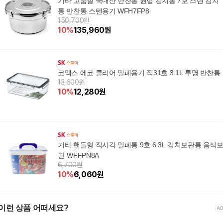
기타 고품질 국내산 반찬통 원형 김치통 7호 스텐 김치
통 반찬통 스텐용기 WFH7FP8
150,700원
10
%
135,960
원
코멕스 에코 클리어 밀폐용기 직31호 3.1L 투명 반찬통
13,600원
10
%
12,280
원
기타 핸들형 직사각 밀폐통 9호 6.3L 김치보관통 음식
관-WFFPN8A
6,700원
10
%
6,060
원
이런 상품 어떠세요?