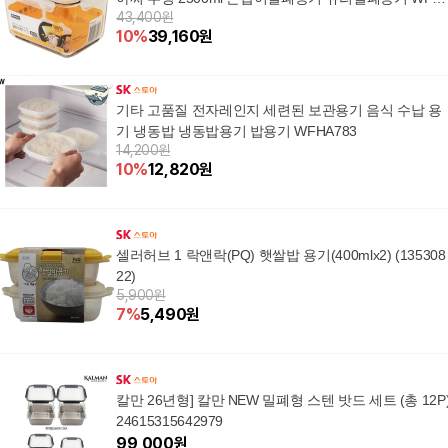
43,400원
H4L
10
%
39,160
원
기타 고품질 전자레인지 세련된 보관용기 음식 수납 용
기 냉동밥 냉동밥용기 밥용기 WFHA783
14,200원
10
%
12,820
원
셀러허브 1 락앤락(PQ) 햇쌀밥 용기(400mlx2) (135308
22)
5,900원
7
%
5,490
원
칼만 26년형] 칼만 NEW 밀폐형 스텐 밧드 세트 (총 12P
24615315642979
99,000
원