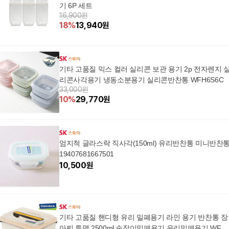
기 6P 세트
16,900원
18
%
13,940
원
기타 고품질 믹스 컬러 실리콘 보관 용기 2p 전자렌지 
리콘사각용기 냉동소분용기 실리콘반찬통 WFH6S6C
33,000원
10
%
29,770
원
엄지척 글라스락 직사각(150ml) 유리반찬통 미니반찬
19407681667501
10,500
원
기타 고품질 핸디형 유리 밀폐용기 라인 용기 반찬통 장
아찌 투명 2500ml 손잡이밀폐용기 유리밀폐용기 WFO