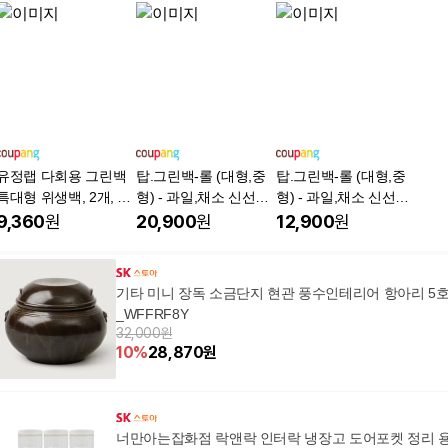
유정랩 다회용 그린백
탑.그린백-롤 (대형,중
탑.그린백-롤 (대형,중
특대형 위생백, 2개, 10
형) - 과일,채소 신선유
형) - 과일,채소 신선유
개
지/항균/항취 일라이트
지/항균/항취 일라이트
9,360
원
20,900
원
12,900
원
항균제 30% 함유 고기
항균제 30% 함유 고기
능성 비닐, 중(M), 2개,
능성 비닐, 중(M), 1개,
100개
100개
기타 미니 장독 소금단지 현관 풍수인테리어 항아리 5
_WFFRF8Y
32,000원
10
%
28,870
원
너만아는잡화점 락앤락 인터락 냉장고 도어포켓 정리 