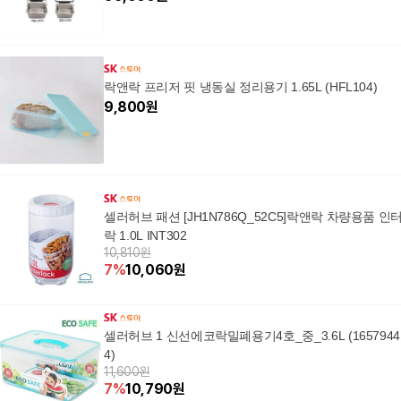
락앤락 프리저 핏 냉동실 정리용기 1.65L (HFL104)
9,800
원
셀러허브 패션 [JH1N786Q_52C5]락앤락 차량용품 인
락 1.0L INT302
10,810원
7
%
10,060
원
셀러허브 1 신선에코락밀폐용기4호_중_3.6L (1657944
4)
11,600원
7
%
10,790
원