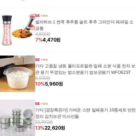
셀러허브 1 썬쿡 후추통 솔트 후추 그라인더 페퍼밀 소
금통
4,800원
7
%
4,470
원
기타 고품질 냉동 폴리프로필렌 밀폐 소분 식품 전자 보
관 용기 뚜껑있는 밥소분용기 밥보관용기 WFO62ST
6,600원
10
%
5,960
원
기타 [공장특판가] 가벼운 스텐 밀폐용기 10종세트 반찬
정리 김치보관 이사선물
25,900원
13
%
22,620
원