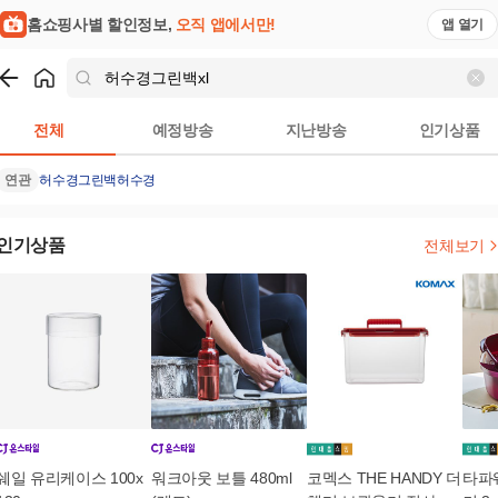
홈쇼핑사별 할인정보,
오직 앱에서만!
앱 열기
쇼핑
허수경그린백xl
검색결과
전체
예정방송
지난방송
인기상품
연관
허수경그린백
허수경
인기상품
전체보기
쉐일 유리케이스 100x
워크아웃 보틀 480ml
코멕스 THE HANDY 더
타파