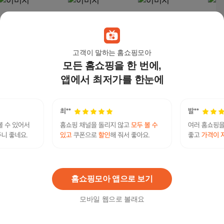
고객이 말하는 홈쇼핑모아
모든 홈쇼핑을 한 번에,
앱에서 최저가를 한눈에
뉴욕웨이 라이트 단백
NS 웨이프로틴 딥초코
락토프리 당제로 프로
NS 
질 보충제, 2kg, 1개
맛 1kg, 1개, 1kg
틴컴퍼니 머슬코어 아
함유 
이솔레이트 프로틴 1kg
단백
37,900
원
48,800
원
27,900
원
39,
초코맛, 1개, 1kg
홈쇼핑모아 앱으로 보기
모바일 웹으로 볼래요