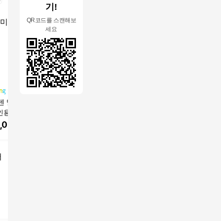
기!
QR코드를 스캔해보
세요
텐 밀크캐러멜 원
사사가구 비아체 3단
사사가구 미카사 600
사사가구 
인용 6인용 식탁세
서랍형 티비다이 거실
티비다이 거실장 협탁
원목 편
식탁의자
장 2400
,000
원
294,900
원
129,000
원
335,9
어