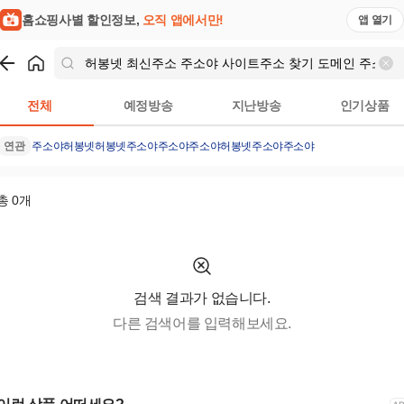
홈쇼핑사별 할인정보,
오직 앱에서만!
앱 열기
쇼핑
허봉넷 최신주소 주소야 사이트주소 찾기 도메인 주소 링크 찾기 M
전체
예정방송
지난방송
인기상품
연관
주소야
허봉넷
허봉넷주소야
주소야주소야
허봉넷주소야주소야
총
0
개
검색 결과가 없습니다.
다른 검색어를 입력해보세요.