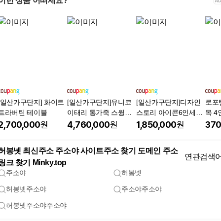
이런 상품 어떠세요?
[일산가구단지] 화이트
[일산가구단지]유니코
[일산가구단지]디자인
로포
트라버틴 테이블
이태리 통가죽 스윙소
스토리 아이콘6인세라
목 4
파
믹식탁 세트
트 
2,700,000
원
4,760,000
원
1,850,000
원
370
허봉넷 최신주소 주소야 사이트주소 찾기 도메인 주소
연관검색
링크 찾기 Minky.top
주소야
허봉넷
허봉넷주소야
주소야주소야
허봉넷주소야주소야