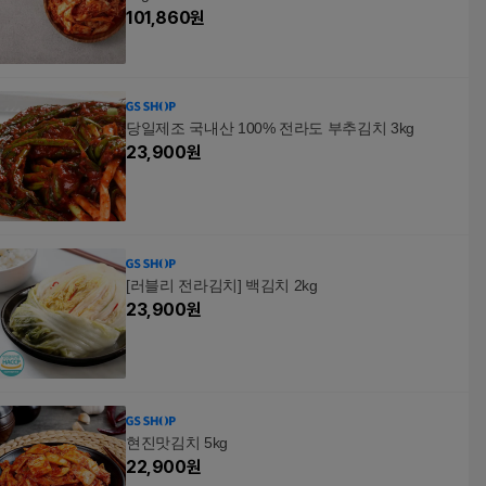
101,860
원
당일제조 국내산 100% 전라도 부추김치 3kg
23,900
원
[러블리 전라김치] 백김치 2kg
23,900
원
현진맛김치 5kg
22,900
원