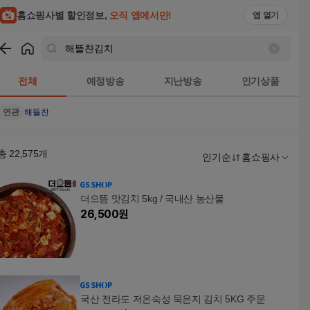
홈쇼핑사별 할인정보,
오직 앱에서만!
앱 열기
쇼핑
해뜰찬김치
검색결과
전체
예정방송
지난방송
인기상품
연관
해뜰찬
총
22,575
개
인기순
홈쇼핑사
더으뜸 맛김치 5kg / 국내산 농산물
26,500
원
국산 전라도 저온숙성 묵은지 김치 5KG 주문