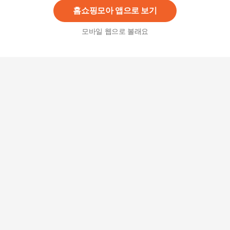
홈쇼핑모아 앱으로 보기
모바일 웹으로 볼래요
[호랑이김치] 아삭한 전라도 깍두기 김치 10kg
38,500원
5
%
36,580
원
종가 종가집 갓김치 1kg + 파김치 1kg + 총각김치
850g
49,900
원
[함평댁] 전남 함평 감칠맛 남도 열무김치 5kg
31,900
원