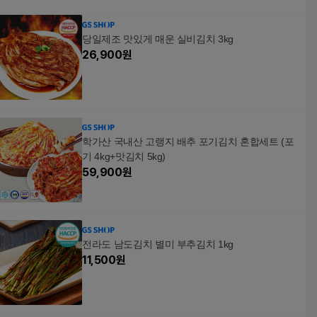
당일제조 맛있게 매운 실비김치 3kg
26,900
원
학가산 국내산 고랭지 배추 포기김치 혼합세트 (포
기 4kg+맛김치 5kg)
59,900
원
전라도 남도김치 별미 부추김치 1kg
11,500
원