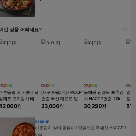
이런 상품 어떠세요?
푸른들팜 국내생산 당
[재구매율1위] HACCP
늘해랑 전라도 배추김
일품
일제조 포기김치 배추
인증 국산 재료로 담근
치 HACCP인증, 10kg,
정용),
김치, 10kg, 1박스
깊은맛 포기김치(골드),
1개
42,000
원
23,000
원
30,290
원
51,
1개, 3kg
매운김치 실비 겉절이 / 당일제조 국내산 HACCP 1
0kg