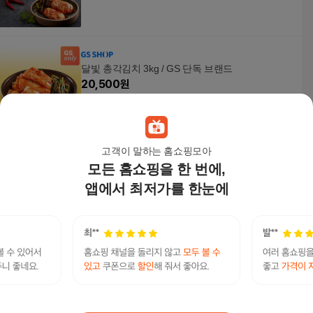
달빛 총각김치 3kg / GS 단독 브랜드
20,500
원
고객이 말하는 홈쇼핑모아
모든 홈쇼핑을 한 번에,
궁중연구소 맛있는 석박지 5kg (한복선의 궁중비
법)
앱에서 최저가를 한눈에
23,500원
10
%
21,150
원
당일제조 여수 돌산 갓김치 1kg 국내산원물
9,900
원