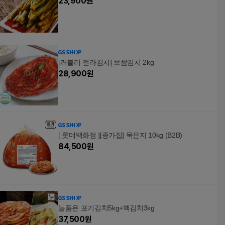
23,900
원
[러블리 전라김치] 보쌈김치 2kg
28,900
원
[ 롯데백화점 ][종가집] 묵은지 10kg (B2B)
84,500
원
늘품은 포기김치5kg+백김치3kg
37,500
원