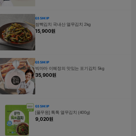
쌈빡김치 국내산 열무김치 2kg
15,900
원
빅마마 이혜정의 맛있는 포기김치 5kg
35,900
원
[풀무원] 톡톡 열무김치 (400g)
9,020
원