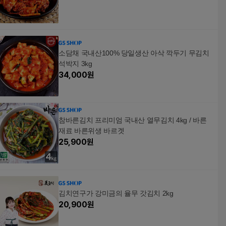
소담채 국내산100% 당일생산 아삭 깍두기 무김치
석박지 3kg
34,000
원
참바른김치 프리미엄 국내산 열무김치 4kg / 바른
재료 바른위생 바르겟
25,900
원
김치연구가 강미금의 율무 갓김치 2kg
20,900
원