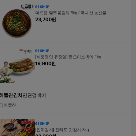
더으뜸 열무물김치 5kg / 국내산 농산물
23,700
원
[식품명인 유정임] 통오이소박이 1kg
19,900
원
해뜰찬김치
연관검색어
해뜰찬
[진미김치] 전라도 갓김치 3kg