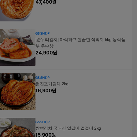
47,400
원
[순우리김치] 아삭하고 깔끔한 석박지 5kg 농식품
부 우수상
24,900
원
현진포기김치 2kg
16,900
원
쌈빡김치 국내산 얼갈이 겉절이 2kg
15,900
원