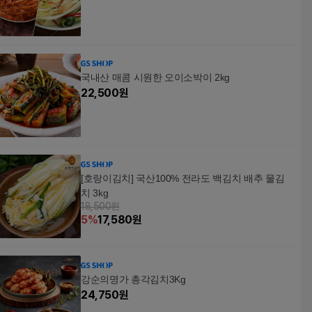
국내산 매콤 시원한 오이소박이 2kg
22,500
원
[호랑이김치] 국산100% 전라도 백김치 배추 물김
치 3kg
18,500원
5
%
17,580
원
강순의명가 총각김치3Kg
24,750
원