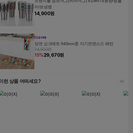
프렌치불 점보머그(비어머그) 810ml 대용량/텀블
러/보냉병
14,900
원
양면 싱크매트 940mm중 지기컨덴스드 패턴
34,900원
15
%
29,670
원
이런 상품 어떠세요?