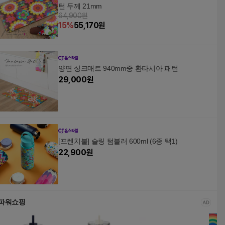
턴 두께 21mm
64,900원
15
%
55,170
원
양면 싱크매트 940mm중 환타시아 패턴
29,000
원
[프렌치불] 슬링 텀블러 600ml (6종 택1)
22,900
원
파워쇼핑