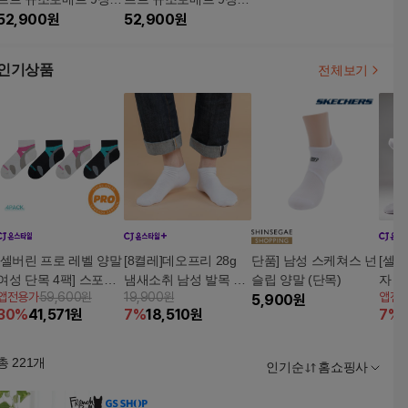
트
52,900
원
트
52,900
원
인기상품
전체보기
[셀버린 프로 레벨 양말
[8켤레]데오프리 28g
단품] 남성 스케쳐스 넌
[셀버
여성 단목 4팩] 스포츠
냄새소취 남성 발목 스
슬립 양말 (단목)
자 중
앱전용가
59,600원
19,900원
앱전
헬스 러닝 등산 골프 양
니커즈 양말
5,900
원
러닝
30
%
41,571
원
7
%
18,510
원
7
%
1
말
총
221
개
인기순
홈쇼핑사