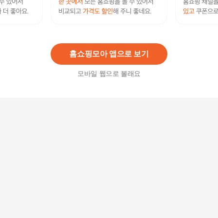
프렌치불 디자인 고깔장갑 2P 키스패턴
8,500
원
홈쇼핑모아 앱으로 보기
모바일 웹으로 볼래요
[프렌치불] 스월 텀블러 860ml (6종 택1)
29,000
원
[코스트코] 프렌치불 슬림 포켓 텀블러 2종 세트(17
0ml X 2개)
29,900
원