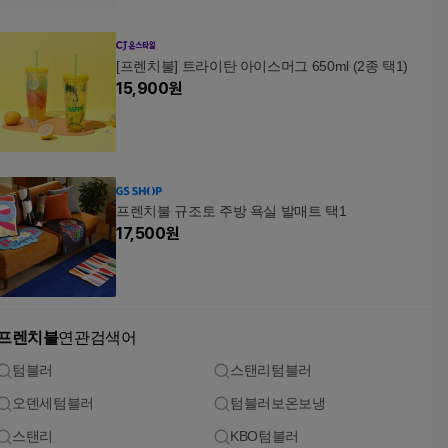
[프렌치불] 트라이탄 아이스머그 650ml (2종 택1)
15,900
원
프렌치불 규조토 주방 욕실 발매트 택1
17,500
원
프렌치불
연관검색어
텀블러
스탠리텀블러
오덴세텀블러
텀블러보온보냉
스탠리
KBO텀블러