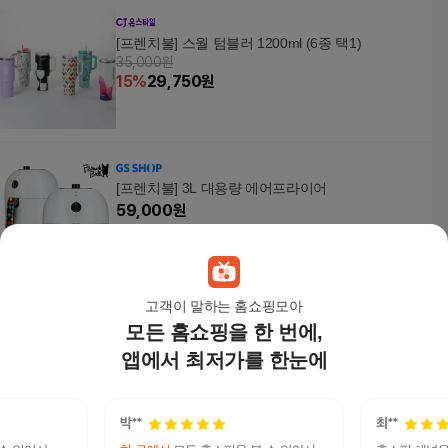
[프렌치불] 스월 텀블러 1200ml (6종 택1)
35,000원
15
%
29,750
원
[프렌치불] 3L 대용량 에어프라이어
59,000
원
고객이 말하는 홈쇼핑모아
모든 홈쇼핑을 한 번에,
[프렌치불] 스월 텀블러 600ml (6종 택1)
26,000
원
앱에서 최저가를 한눈에