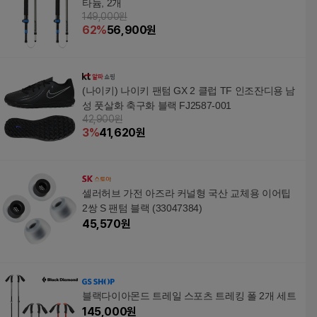
타늄, 2개
149,000원
62
%
56,900
원
(나이키) 나이키 팬텀 GX 2 클럽 TF 인조잔디용 남
성 풋살화 축구화 블랙 FJ2587-001
42,900원
3
%
41,620
원
셀러허브 가전 아즈라 커널형 국산 교체용 이어팁
2쌍 S 팬텀 블랙 (33047384)
45,570
원
블랙다이아몬드 트레일 스포츠 트레킹 폴 2개 세트
145,000
원