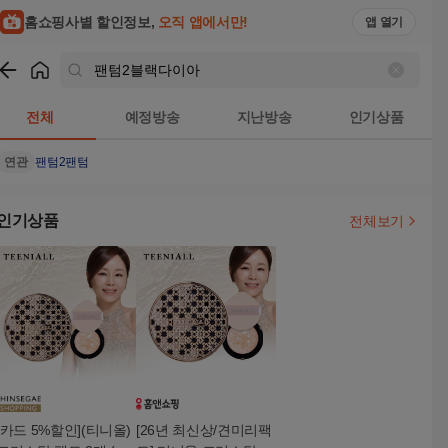
홈쇼핑사별 할인정보,
오직 앱에서만!
앱 열기
쇼핑
팬텀2블랙다이아
검색결과
전체
예정방송
지난방송
인기상품
연관
팬텀2
팬텀
인기상품
전체보기
[카드 5%할인](티니올)
[26년 최신상/견미리팩