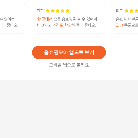
13
%
78,300
원
블랙야크 블랙야크 여성 B다이아볼 패딩베스트2 R
1BYVSW2501-VD
54,950
원
홈쇼핑모아 앱으로 보기
모바일 웹으로 볼래요
블랙야크 여성 B다이아볼 패딩베스트2 R1BYVSW
2501-VD_P405804123
56,260
원
듀퐁 C16602 라인 2 마이크로 다이아몬드 블랙 실
버 라이터
2,190,000
원