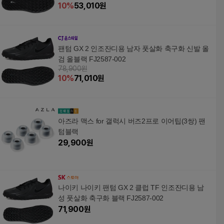
10
%
53,010
원
팬텀 GX 2 인조잔디용 남자 풋살화 축구화 신발 올
검 올블랙 FJ2587-002
78,900원
10
%
71,010
원
아즈라 맥스 for 갤럭시 버즈2프로 이어팁(3쌍) 팬
텀블랙
29,900
원
나이키 나이키 팬텀 GX 2 클럽 TF 인조잔디용 남
성 풋살화 축구화 블랙 FJ2587-002
71,900
원