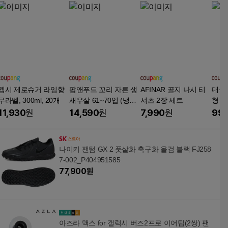
펩시 제로슈거 라임향
팜앤푸드 꼬리 자른 생
AFINAR 골지 나시 티
대웅
무라벨, 300ml, 20개
새우살 61~70입 (냉
셔츠 2장 세트
형 선
동), 900g, 1개
치), 
11,930
원
14,590
원
7,990
원
99,
나이키 팬텀 GX 2 풋살화 축구화 올검 블랙 FJ258
7-002_P404951585
77,900
원
아즈라 맥스 for 갤럭시 버즈2프로 이어팁(2쌍) 팬