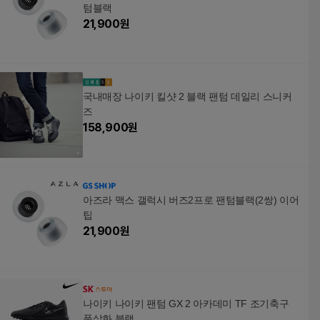
텀블랙
21,900
원
국내매장 나이키 킬샷 2 블랙 팬텀 데일리 스니커
즈
158,900
원
아즈라 맥스 갤럭시 버즈2프로 팬텀블랙(2쌍) 이어
팁
21,900
원
나이키 나이키 팬텀 GX 2 아카데미 TF 조기축구
풋살화 블랙