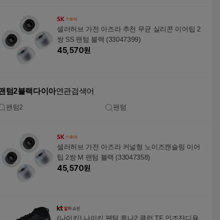
셀러허브 가전 아즈라 추천 무균 실리콘 이어팁 2
쌍 SS 팬텀 블랙 (33047399)
45,570
원
팬텀2블랙다이아
연관검색어
팬텀2
팬텀
셀러허브 가전 아즈라 커널형 노이즈캔슬링 이어
팁 2쌍 M 팬텀 블랙 (33047358)
45,570
원
(나이키) 나이키 팬텀 루나2 클럽 TF 인조잔디용