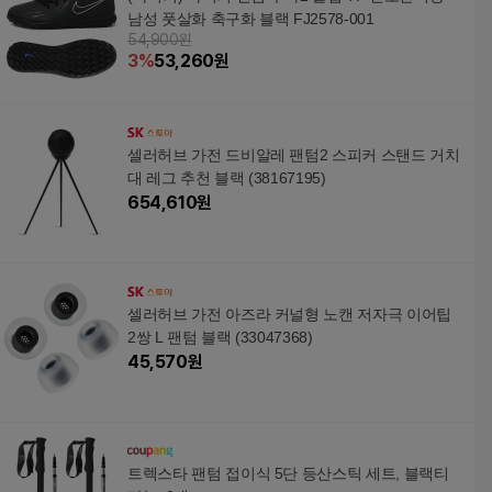
남성 풋살화 축구화 블랙 FJ2578-001
54,900원
3
%
53,260
원
셀러허브 가전 드비알레 팬텀2 스피커 스탠드 거치
대 레그 추천 블랙 (38167195)
654,610
원
셀러허브 가전 아즈라 커널형 노캔 저자극 이어팁
2쌍 L 팬텀 블랙 (33047368)
45,570
원
트렉스타 팬텀 접이식 5단 등산스틱 세트, 블랙티