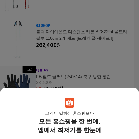
블랙 다이아몬드 디스턴스 카본 BD82294 울트라
블루 110cm 2개 세트 [트레킹 폴 셰이프 I]
262,400
원
FB 필드 글러브(250514) 축구 방한 장갑
33,400원
5
%
31,730
원
고객이 말하는 홈쇼핑모아
모든 홈쇼핑을 한 번에,
블랙다이아몬드 트레일 익스플로러 3/등산스틱/2
개1조
앱에서 최저가를 한눈에
90,000원