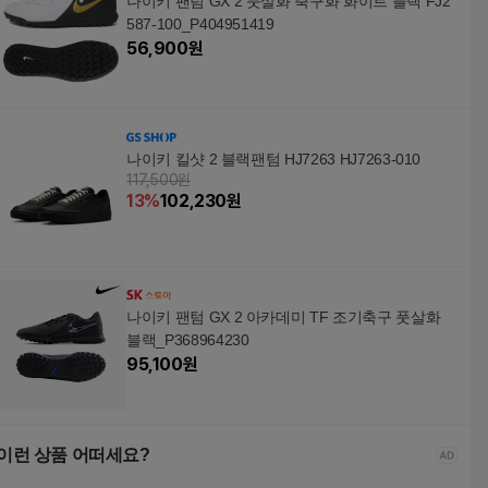
나이키 팬텀 GX 2 풋살화 축구화 화이트 블랙 FJ2
587-100_P404951419
56,900
원
나이키 킬샷 2 블랙팬텀 HJ7263 HJ7263-010
117,500원
13
%
102,230
원
나이키 팬텀 GX 2 아카데미 TF 조기축구 풋살화
블랙_P368964230
95,100
원
이런 상품 어떠세요?