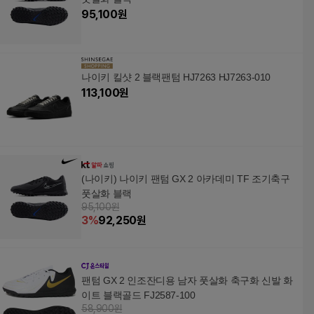
95,100
원
나이키 킬샷 2 블랙팬텀 HJ7263 HJ7263-010
113,100
원
(나이키) 나이키 팬텀 GX 2 아카데미 TF 조기축구
풋살화 블랙
95,100원
3
%
92,250
원
팬텀 GX 2 인조잔디용 남자 풋살화 축구화 신발 화
이트 블랙골드 FJ2587-100
58,900원