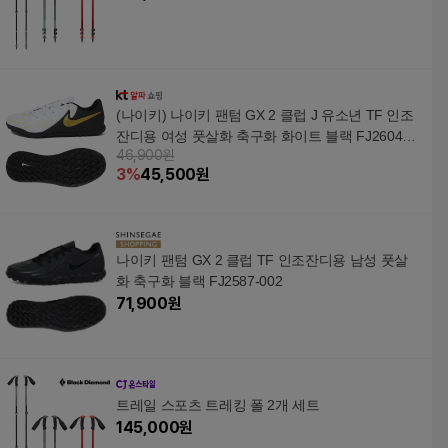
(나이키) 나이키 팬텀 GX 2 클럽 J 유소년 TF 인조
잔디용 여성 풋살화 축구화 화이트 블랙 FJ2604-1
46,900원
00
3
%
45,500
원
나이키 팬텀 GX 2 클럽 TF 인조잔디용 남성 풋살
화 축구화 블랙 FJ2587-002
71,900
원
트레일 스포츠 트레킹 폴 2개 세트
145,000
원