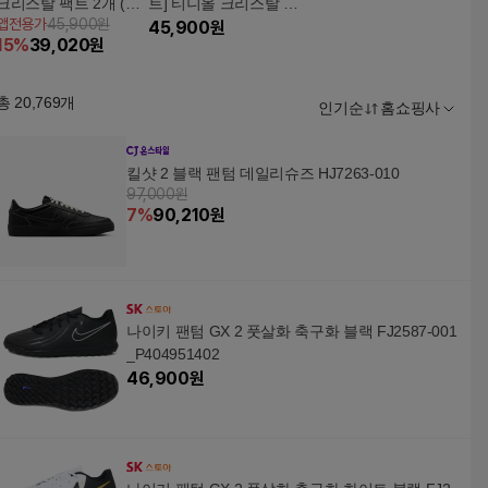
크리스탈 팩트 2개 (블
트] 티니올 크리스탈 크
앱전용가
45,900원
랙다이아 본품 1 + 리필
리미 팩트 시즌2 (본품
45,900
원
15
%
39,020
원
1)
1+리필1)(블랙다이아)
총
20,769
개
인기순
홈쇼핑사
킬샷 2 블랙 팬텀 데일리슈즈 HJ7263-010
97,000원
7
%
90,210
원
나이키 팬텀 GX 2 풋살화 축구화 블랙 FJ2587-001
_P404951402
46,900
원