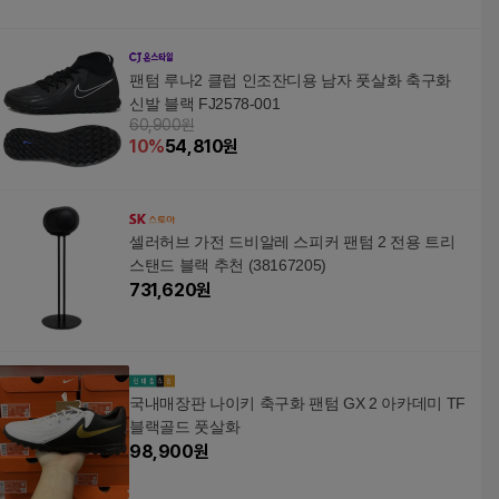
팬텀 루나2 클럽 인조잔디용 남자 풋살화 축구화
신발 블랙 FJ2578-001
60,900원
10
%
54,810
원
셀러허브 가전 드비알레 스피커 팬텀 2 전용 트리
스탠드 블랙 추천 (38167205)
731,620
원
국내매장판 나이키 축구화 팬텀 GX 2 아카데미 TF
블랙골드 풋살화
98,900
원