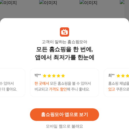
고객이 말하는 홈쇼핑모아
모든 홈쇼핑을 한 번에,
기능성티셔츠주문제작
남녀공용 국내 프린팅
티셔츠주문제작 단체
쿨론
쿨론반팔티 단체티 가
반팔티셔츠 주문제작
티 반팔 커스텀 소량 인
태프
앱에서 최저가를 한눈에
족티 학교반티 커스텀
반팔티 100%면 200g
쇄 사진 로고 프린팅 맞
탭티 
6,900
원
15,800
원
6,900
원
11,
맞춤 티셔츠
기본핏 오버핏 빅사이
춤 티셔츠
게티 
즈 티셔츠 커플티 단체
공용 
텔레@fundwash】:비트코인선물암호화폐구매대
티 추천
연관검색어
행
비트코인
코인
비트코인선물
코인선물
비트코인코인선물
홈쇼핑모아 앱으로 보기
모바일 웹으로 볼래요