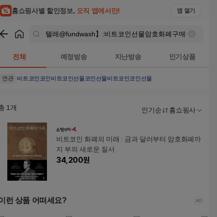
텔레@fundwash】:비트코인선물암호화폐구매대행 검색결과 |
홈쇼핑사별 할인정보,
오직 앱에서만!
앱 열기
쇼핑
텔레@fundwash】:비트코인선물암호화폐구매대행
검색결
전체
예정방송
지난방송
인기상품
연관
비트코인
코인
비트코인선물
코인선물
비트코인코인선물
총
1
개
인기순
홈쇼핑사
비트코인 화폐의 미래 : 금과 달러부터 암호화폐까
지 부의 새로운 질서
34,200
원
이런 상품 어떠세요?