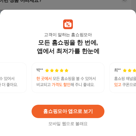
이런 상품 어떠세요?
고객이 말하는 홈쇼핑모아
모든 홈쇼핑을 한 번에,
앱에서 최저가를 한눈에
고양위들 해먹 창문 캣
고양위들 해먹 창문 캣
테일즈락 기절할뻔 고
펫카
타워 고양이, 1개, 아이
타워 고양이, 1개, 그레
양이 장난감 애착인형
난감 
보리
이
스크레쳐, 1세트, 당근
합색상
20,700
원
20,700
원
8,900
원
5,7
텔레@fundwash✺:파이코인사는곳돈세탁당일정
연관검색어
산
파이코인사는곳돈세탁당일정산
홈쇼핑모아 앱으로 보기
모바일 웹으로 볼래요