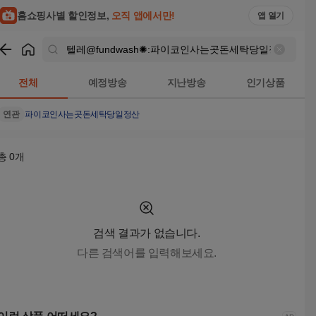
텔레@fundwash✺:파이코인사는곳돈세탁당일정산 검색결과 |
홈쇼핑사별 할인정보,
오직 앱에서만!
앱 열기
쇼핑
텔레@fundwash✺:파이코인사는곳돈세탁당일정산
검색결과
전체
예정방송
지난방송
인기상품
연관
파이코인사는곳돈세탁당일정산
총
0
개
검색 결과가 없습니다.
다른 검색어를 입력해보세요.