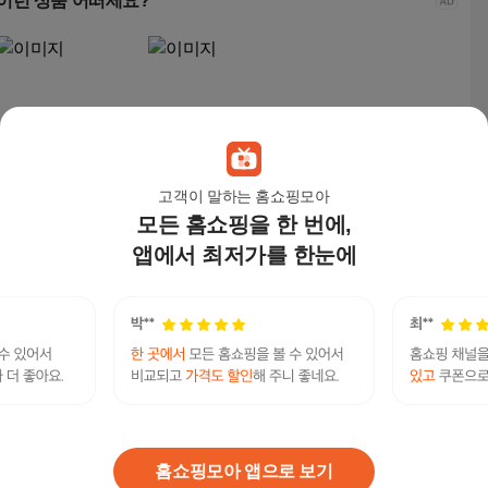
이런 상품 어떠세요?
고객이 말하는 홈쇼핑모아
모든 홈쇼핑을 한 번에,
뷔이위이 거실장 티비
유니홈 28mm 튼튼한
다이 티비장 TV 장식장
이동식 옷걸이 행거
앱에서 최저가를 한눈에
다용도 거실 수납장 12
72,900
원
27,800
원
00/1400
텔레@bitcoinsyri」➙비트코인현금화신용카드코
연관검색어
인구매
코인
카드
현금
카드코인
코인현금화
홈쇼핑모아 앱으로 보기