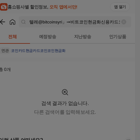
텔레@bitcoinsyri」➙비트코인현금화신용카드코인구매 검색결
홈쇼핑사별 할인정보,
오직 앱에서만!
앱 열기
쇼핑
텔레@bitcoinsyri」➙비트코인현금화신용카드코인구매
검색
전체
예정방송
지난방송
인기상품
연관
코인
카드
현금
카드코인
코인현금화
총
0
개
검색 결과가 없습니다.
다른 검색어를 입력해보세요.