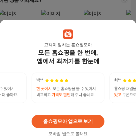
이런 상품 어떠세요?
고객이 말하는 홈쇼핑모아
모든 홈쇼핑을 한 번에,
앱에서 최저가를 한눈에
(주)꽃파는사람들 축하
꽃집총각 근조화환 축
꽃집총각 근조화환 축
(주
화환 근조화환, 꽃주문
하화환 조화화환 전국
하화환 조화화환 전국
화환
은 역시 꽃파사!!! <전국
꽃배달 당일무료배송
꽃배달 당일무료배송
은 역
100,000
원
43,980
원
61,780
원
80,
3시간이내 화환 당일배
영정바구니 오브제 화
영정바구니 오브제 화
3시
송>
환 꽃배달싼곳
환 꽃배달싼곳
송>
텔레@bitcoinsyri▸♦비트코인매입비트코인환전
연관검색어
비트코인
코인
환전
홈쇼핑모아 앱으로 보기
모바일 웹으로 볼래요