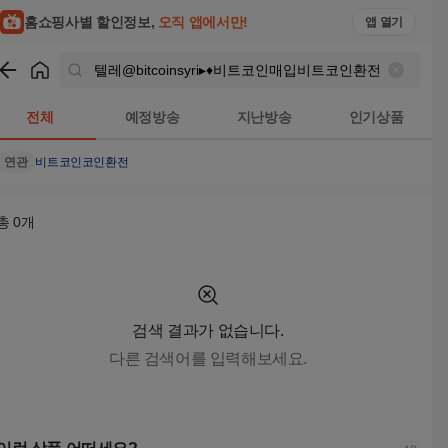
텔레@bitcoinsyri▸♦비트코인매입비트코인환전 검색결과 | 홈
홈쇼핑사별 할인정보,
오직 앱에서만!
앱 열기
쇼핑
텔레@bitcoinsyri▸♦비트코인매입비트코인환전
검색결과
전체
예정방송
지난방송
인기상품
연관
비트코인
코인
환전
총
0
개
검색 결과가 없습니다.
다른 검색어를 입력해보세요.