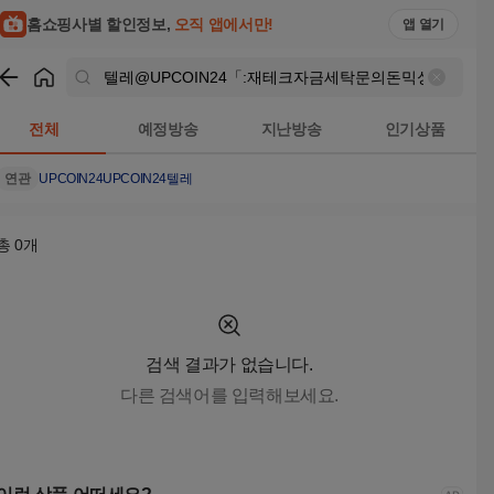
텔레@UPCOIN24「:재테크자금세탁문의돈믹싱수수료최저 검색
홈쇼핑사별 할인정보,
오직 앱에서만!
앱 열기
쇼핑
텔레@UPCOIN24「:재테크자금세탁문의돈믹싱수수료최저
전체
예정방송
지난방송
인기상품
연관
UPCOIN24
UPCOIN24텔레
총
0
개
검색 결과가 없습니다.
다른 검색어를 입력해보세요.