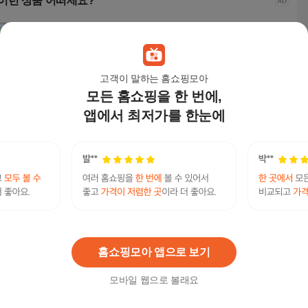
이런 상품 어떠세요?
고객이 말하는 홈쇼핑모아
모든 홈쇼핑을 한 번에,
앱에서 최저가를 한눈에
아이오트 2K QHD 무선
[국내발송] AI 500W 초
국내발송 AI 듀얼 카메
2K 
보안 홈 카메라 현관 C
고화질 CCTV 스마트
라 1000w 고화소 CCT
TV 
CTV 실내외겸용 S7
가정용 보안 카메라 실
V 풀컬러 나이트 비전
카메
83,700
원
36,840
원
98,850
원
99,
내외 견용 실시간 모니
360도 회전형 움직임
널, 1
터링 양방향 오디오 야
추적 스마트 WiFi 홈 카
te
텔레@UPCOIN24「:재테크자금세탁문의돈믹싱
간 풀 컬러 관측 성광경
메라 실외용, CS201-A
연관검색어
수수료최저
보 방진방수, 1개, CS2
E, 1개
UPCOIN24
UPCOIN24텔레
01-AQ
홈쇼핑모아 앱으로 보기
모바일 웹으로 볼래요