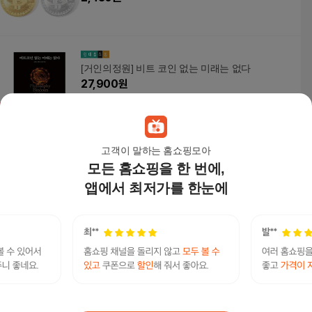
[거인의정원] 비트 코인 없는 미래는 없다
27,900
원
고객이 말하는 홈쇼핑모아
모든 홈쇼핑을 한 번에,
알티피아 가상화폐 비트코인 골드 동전 주화 모형
선물 주식 알트코인 기념 기념주화 이더리움
앱에서 최저가를 한눈에
2,000
원
나는 월급날, 비트코인을 산다! - 월5천원부터 가
능! 속 편한 비트코인 적립식 투자법
18,000
원