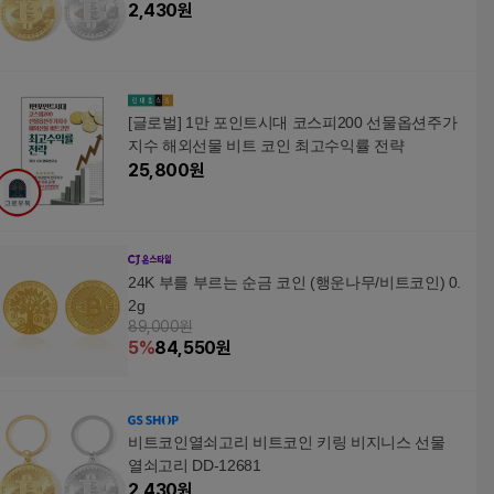
2,430
원
[글로벌] 1만 포인트시대 코스피200 선물옵션주가
지수 해외선물 비트 코인 최고수익률 전략
25,800
원
24K 부를 부르는 순금 코인 (행운나무/비트코인) 0.
2g
89,000원
5
%
84,550
원
비트코인열쇠고리 비트코인 키링 비지니스 선물
열쇠고리 DD-12681
2,430
원