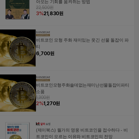
아오는 기회를 움켜쥐는 방법
22,500원
3
%
21,830
원
비트코인 모형 주화 재미있는 웃긴 선물 돌잡이 파
티
6,700
원
비트코인모형주화쓸데없는재미난선물돌잡이파티
소품
1,300원
2
%
1,270
원
(제이북스) 월가의 영웅 비트코인을 접수하다 - 비
트코인이 오르는 이유와 비트코인의 전망