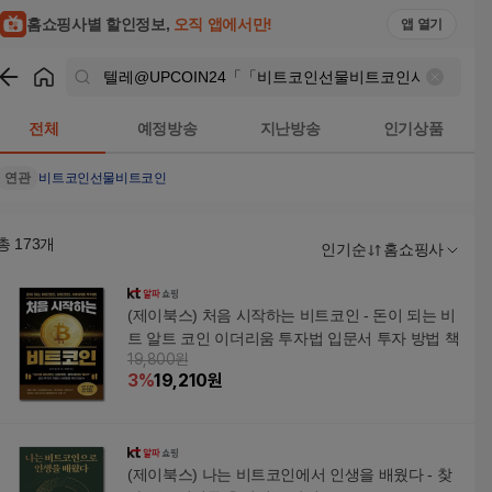
텔레@UPCOIN24「「비트코인선물비트코인사는방법 검색결과
홈쇼핑사별 할인정보,
오직 앱에서만!
앱 열기
쇼핑
텔레@UPCOIN24「「비트코인선물비트코인사는방법
검색
전체
예정방송
지난방송
인기상품
연관
비트코인선물
비트코인
총
173
개
인기순
홈쇼핑사
(제이북스) 처음 시작하는 비트코인 - 돈이 되는 비
트 알트 코인 이더리움 투자법 입문서 투자 방법 책
19,800원
3
%
19,210
원
(제이북스) 나는 비트코인에서 인생을 배웠다 - 찾