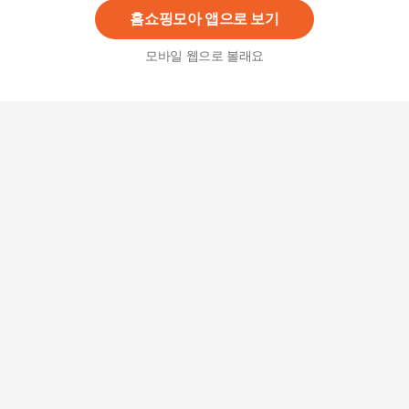
홈쇼핑모아 앱으로 보기
모바일 웹으로 볼래요
TBZ 코인 아크릴 분해 조정 거치대 동전 스탠드 투
명 주화 동전수집케이스 비트코인선물
7,100
원
스테이블코인의 시대 - 비트코인과 스테이블코인
이 바꾸는 글로벌 금융의 미래
19,800
원
(제이북스) 비트코인 없는 미래는 없다 오태민 책
27,900원
3
%
27,070
원