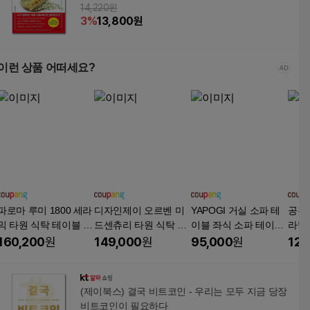
14,220원
3
%
13,800
원
이런 상품 어떠세요?
파로마 루미 1800 세라
디자인제이 오르벤 미
YAPOGI 거실 소파 테
공간사
믹 타원 식탁 테이블 방
드센츄리 타원 식탁 테
이블 좌식 소파 테이블
라믹
문설치, 화이트, 6인용
이블, 화이트, 2인용
대리석 세라믹 거실테
방문설
160,200
원
149,000
원
95,000
원
126
이블, 화이트 + 골드 80
용
cm
(제이북스) 결국 비트코인 - 우리는 모두 지금 당장
비트코인이 필요하다