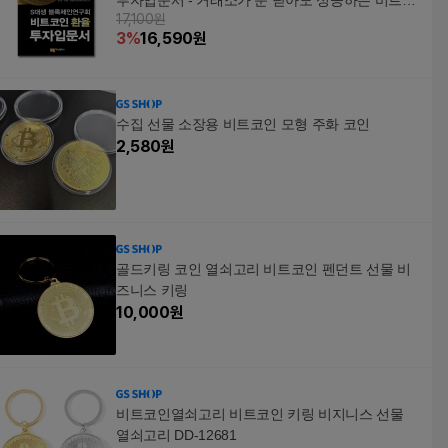
투자입문서 - 거래소가 문 닫아도 성공하는 비트코
17,100원
인 필승 전략
3
%
16,590
원
수집 선물 소장용 비트코인 모형 주화 코인
2,580
원
골드키링 코인 열쇠고리 비트코인 펜던트 선물 비
즈니스 키링
10,000
원
비트코인열쇠고리 비트코인 키링 비지니스 선물
열쇠고리 DD-12681