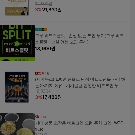
22,500원
3
%
21,830
원
모루 비트스플릿 - 손실 없는 코인 투자(모루 비트
스플릿 - 손실 없는 코인 투자)
18,900
원
(제이북스) 100만 원으로 당장 비트코인을 사야 하
는 25가지 이유 - 시시콜콜 친절한 비트코인 투자
18,000원
안내서
3
%
17,460
원
기타 선물 소장용 비트코인 모형 주화 코인_WFGH
9CR