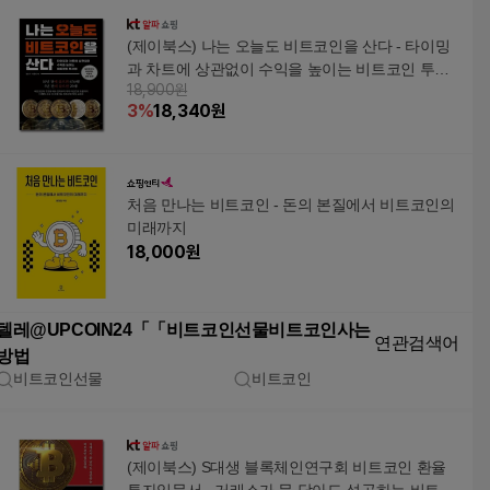
(제이북스) 나는 오늘도 비트코인을 산다 - 타이밍
과 차트에 상관없이 수익을 높이는 비트코인 투자
18,900원
법
3
%
18,340
원
처음 만나는 비트코인 - 돈의 본질에서 비트코인의
미래까지
18,000
원
텔레@UPCOIN24「「비트코인선물비트코인사는
연관검색어
방법
비트코인선물
비트코인
(제이북스) S대생 블록체인연구회 비트코인 환율