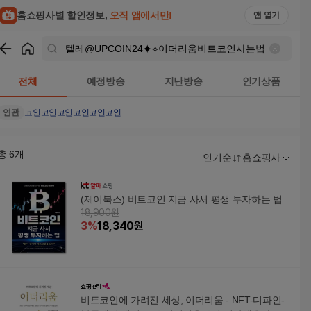
텔레@UPCOIN24⯌⟡이더리움비트코인사는법 검색결과 | 홈
홈쇼핑사별 할인정보,
오직 앱에서만!
앱 열기
쇼핑
텔레@UPCOIN24⯌⟡이더리움비트코인사는법
검색결과
전체
예정방송
지난방송
인기상품
연관
코인코인
코인
코인코인코인
총
6
개
인기순
홈쇼핑사
(제이북스) 비트코인 지금 사서 평생 투자하는 법
18,900원
3
%
18,340
원
비트코인에 가려진 세상, 이더리움 - NFT-디파인-