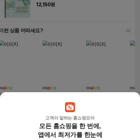
21
12,150
원
이런 상품 어떠세요?
[단품] NEW 여름 신상_
웰시코기 차량용 운전
웰시코기 전용 프리미
소형
월시코기 캐주얼 반팔
석 사무실 의자 허리 목
엄 올커버 우비 3초 퀵
침대
티_남녀공용
쿠션 목배개 헤드쿠션
착용 강아지 레인코트,
려견
13,900
원
11,360
원
36,800
원
27,
목배게, 1개, 브라운
1개, 펄포그레이
끄럼
고객이 말하는 홈쇼핑모아
침대,
모든 홈쇼핑을 한 번에,
비트코인이 바꾸는 부의 미래 - 디지털 자산 혁명
앱에서 최저가를 한눈에
시대에 낙오되지 않고 살아남는 법 - 굿모닝굿나잇