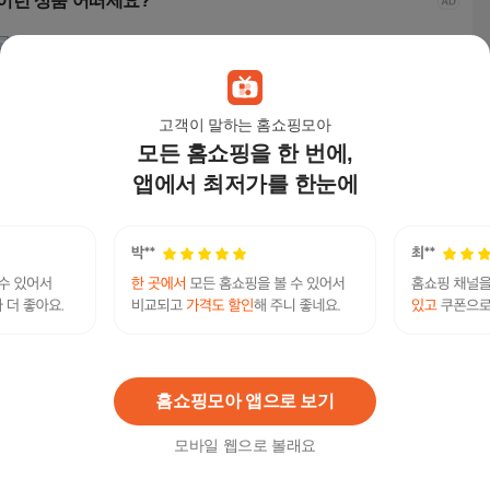
이런 상품 어떠세요?
고객이 말하는 홈쇼핑모아
모든 홈쇼핑을 한 번에,
앱에서 최저가를 한눈에
퓨어발란스 무전원 직
누비아 미니냉온수기 N
퓨어발란스 무전원 직
누비
수 정수기 카운터탑 9
WD-CP522T 물통 생수
수 정수기 카운터탑 9
CP5
단계 필터링 / 자가설치
통 소형 사무실 탕비실
단계 필터링 / 자가설치
생수
137,900
원
209,000
원
137,900
원
239
/ 1년치 필터포함, 아크
/ 1년치 필터포함, 스너
틱 그레이
그 베이지
텔레@UPCOIN24⯌➙테더구매테더판매탈세돈세
연관검색어
탁
테더
테더구매
홈쇼핑모아 앱으로 보기
모바일 웹으로 볼래요