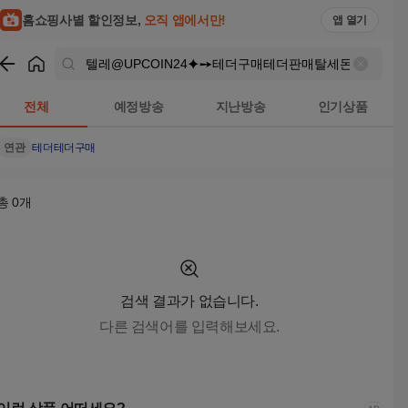
텔레@UPCOIN24⯌➙테더구매테더판매탈세돈세탁 검색결과 |
홈쇼핑사별 할인정보,
오직 앱에서만!
앱 열기
쇼핑
텔레@UPCOIN24⯌➙테더구매테더판매탈세돈세탁
검색결
전체
예정방송
지난방송
인기상품
연관
테더
테더구매
총
0
개
검색 결과가 없습니다.
다른 검색어를 입력해보세요.