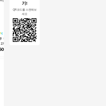
기!
QR코드를 스캔해보
세요
 규격 100매 무
A5 (160*220) 큰 우편
이화 A4 규격봉투 인쇄
이화 A4
 2개
규격봉투, 100개, 120g
무 105 x 220 mm
무 105 x 
화이트
50
원
10,980
원
6,360
원
3,000