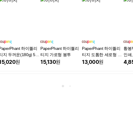
PaperPhant 하이퀄리
PaperPhant 하이퀄리
PaperPhant 하이퀄리
황봉투
티지 두꺼운(180g) 5컬
티지 가로형 봉투
티지 도톰한 세로형 봉
인쇄,
러 엠보싱 색지(레이드)
투
15,020
원
15,130
원
13,000
원
4,8
가로형 봉투(165*115m
m)