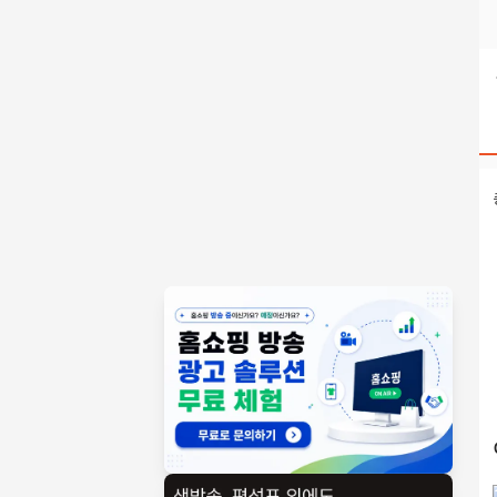
텔레@UPCOIN24⟡⯌트론구매문화상품권코인구매방법 검색결과
홈