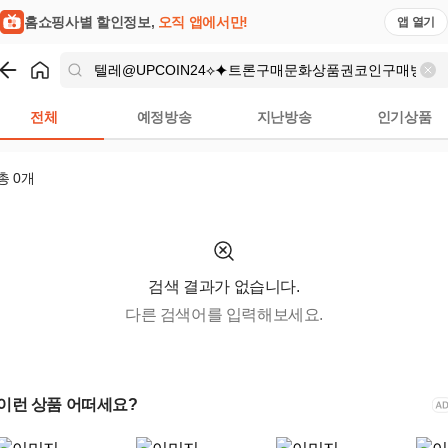
 | 홈쇼핑모아
홈쇼핑사별 할인정보,
오직 앱에서만!
앱 열기
쇼핑
텔레@UPCOIN24⟡⯌트론구매문화상품권코인구매방법
검
전체
예정방송
지난방송
인기상품
총
0
개
검색 결과가 없습니다.
다른 검색어를 입력해보세요.
이런 상품 어떠세요?