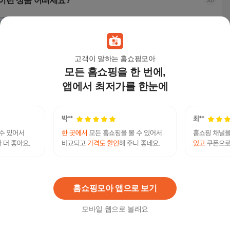
이런 상품 어떠세요?
고객이 말하는 홈쇼핑모아
모든 홈쇼핑을 한 번에,
앱에서 최저가를 한눈에
도모디자인 도모 프리
이동식 접이식 아일랜
동서가구 카인 홈바 확
원피
모 수납 아일랜드 테이
드 식탁 주방 거실 수납
장형 아일랜드 식탁 테
확장
블 1200 방문설치, 화
테이블
이블 DF911403, 그레
식탁
135,000
원
201,600
원
260,000
원
162
이트
이
블 8
텔레@UPCOIN24⟡♢tron구입테더수사기관
연관검색어
UPCOIN24
홈쇼핑모아 앱으로 보기
모바일 웹으로 볼래요