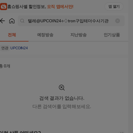
텔레@UPCOIN24⟡♢tron구입테더수사기관 검색결과 | 홈쇼핑
홈쇼핑사별 할인정보,
오직 앱에서만!
앱 열기
쇼핑
텔레@UPCOIN24⟡♢tron구입테더수사기관
검색결과
전체
예정방송
지난방송
인기상품
연관
UPCOIN24
총
0
개
검색 결과가 없습니다.
다른 검색어를 입력해보세요.