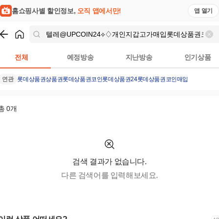
결과 | 홈쇼핑모아
홈쇼핑사별 할인정보,
오직 앱에서만!
앱 열기
쇼핑
텔레@UPCOIN24⟡♢개인지갑고가매입롯데상품권코인구매
전체
예정방송
지난방송
인기상품
연관
롯데상품권
상품권
롯데상품권코인
롯데상품권24
롯데상품권코인매입
총
0
개
검색 결과가 없습니다.
다른 검색어를 입력해보세요.