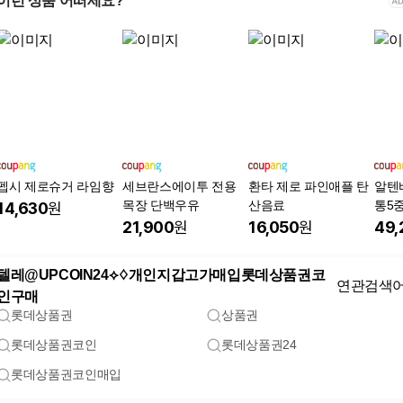
이런 상품 어떠세요?
펩시 제로슈거 라임향
세브란스에이투 전용
환타 제로 파인애플 탄
알텐
목장 단백우유
산음료
통5
14,630
원
IH
21,900
원
16,050
원
49,
텔레@UPCOIN24⟡♢개인지갑고가매입롯데상품권코
연관검색
인구매
롯데상품권
상품권
롯데상품권코인
롯데상품권24
롯데상품권코인매입