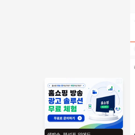
텔레@UPCOIN24⟡♢개인지갑고가매입롯데상품권코인구매 검색
홈