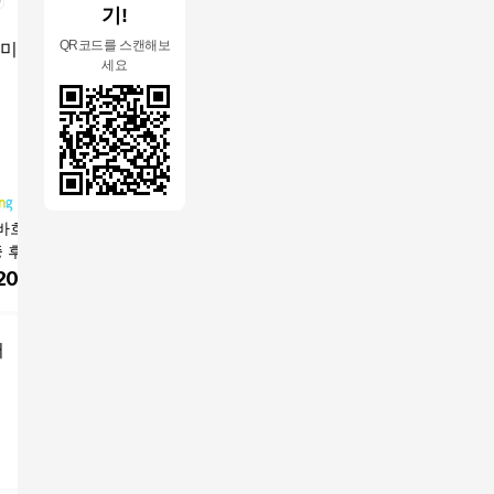
기!
QR코드를 스캔해보
세요
바흐 엑스칼리버
BRUNO 미니 핸디 선
★룸업★디럭스 더블>
[로켓프레
중 후라이팬 인덕션
풍기
패밀리 트윈
수박 주스 
200
원
13,320
원
70,000
원
6,990
어