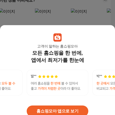
이런 상품 어떠세요?
고객이 말하는 홈쇼핑모아
모든 홈쇼핑을 한 번에,
파로마 리샤르A 통세라
동서가구 캐빈 고무나
동서가구 캐빈 고무나
쏠앤
믹 원목식탁 1400 + 의
무 원목 식탁 4인용 +
무 원목 식탁 4인용 +
무 
앱에서 최저가를 한눈에
자세트 4인용 방문설
의자2p + 벤치 세트 방
의자4p 세트 방문설치,
식탁
609,000
원
233,000
원
257,000
원
690
치, 화이트상판 + 내추
문설치, 내추럴, 일반 2
내추럴, 일반의자 4
1400
럴원목, 일반의자 4
+ 벤치 1
치 1,
텔레@UPCOIN24➙♦비트매입이더리움
연관검색어
텔레코인
코인
텔레코인코인
비트코인
코인텔레
홈쇼핑모아 앱으로 보기