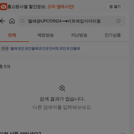
텔레@UPCOIN24➙♦비트매입이더리움 검색결과 | 홈쇼핑모아
홈쇼핑사별 할인정보,
오직 앱에서만!
앱 열기
쇼핑
텔레@UPCOIN24➙♦비트매입이더리움
검색결과
전체
예정방송
지난방송
인기상품
연관
텔레코인
코인
텔레코인코인
비트코인
코인텔레
총
0
개
검색 결과가 없습니다.
다른 검색어를 입력해보세요.