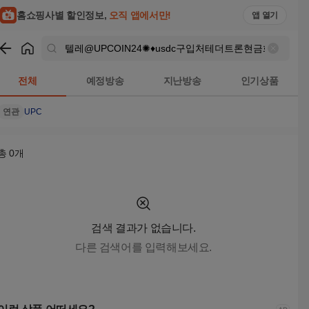
텔레@UPCOIN24✺♦usdc구입처테더트론현금화 검색결과 | 
홈쇼핑사별 할인정보,
오직 앱에서만!
앱 열기
쇼핑
텔레@UPCOIN24✺♦usdc구입처테더트론현금화
검색결과
전체
예정방송
지난방송
인기상품
연관
UPC
총
0
개
검색 결과가 없습니다.
다른 검색어를 입력해보세요.