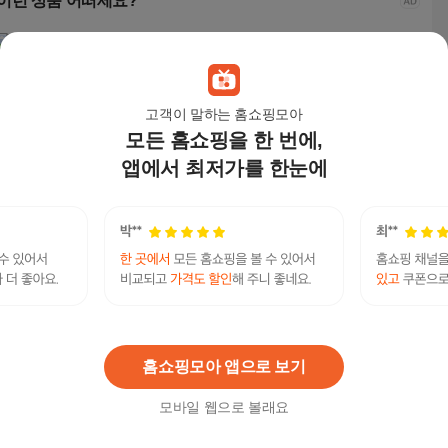
이런 상품 어떠세요?
고객이 말하는 홈쇼핑모아
모든 홈쇼핑을 한 번에,
앱에서 최저가를 한눈에
HOMEY NEST 사무용
HOMEY NEST 사무용
HOMEY NEST 풀메쉬
벤트
의자 인체공학 요추보
의자 인체공학 요추보
인체공학 3D 요추 허리
침 중
호 조절식 팔걸이 노블
호 조절식 팔걸이 노블
보호 게이밍 컴퓨터의
블랙
152,000
원
152,000
원
171,000
원
129
레스 메쉬 게이밍 컴퓨
레스 메쉬 게이밍 컴퓨
자 HN-OC1006LK, 화
터의자 HN-OC1006,
터의자 HN-OC1006,
이트
블랙
화이트
텔레@UPCOIN24✺♦usdc구입처테더트론현금화
연관검색어
UPC
홈쇼핑모아 앱으로 보기
모바일 웹으로 볼래요