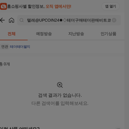
텔레@UPCOIN24✺♢테더구매테더판매비트코인현금화 검색결과
홈쇼핑사별 할인정보,
오직 앱에서만!
앱 열기
쇼핑
텔레@UPCOIN24✺♢테더구매테더판매비트코인현금화
검
전체
예정방송
지난방송
인기상품
연관
테더
테더팔지
총
0
개
검색 결과가 없습니다.
다른 검색어를 입력해보세요.