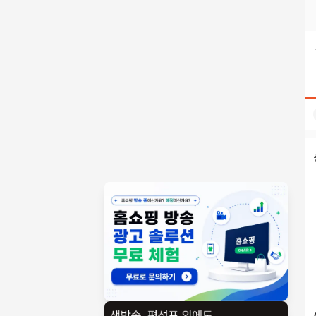
텔레@UPCOIN24♦▸usdc매입코인계좌이체구입 검색결과 | 
홈