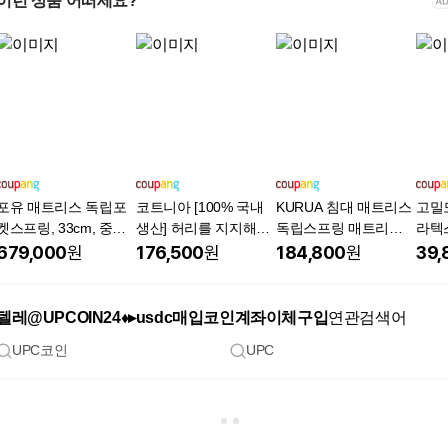
이런 상품 어떠세요?
포유 매트리스 독립포
코트니아 [100% 국내
KURUA 침대 매트리스
고밀도
켓스프링, 33cm, 중간
생산] 허리를 지지해주
독립스프링 매트리스,
라텍
부드러움
는 고탄성 방수 3단 접
25cm, 중간
리스
679,000
원
176,500
원
184,800
원
39,
이식 매트리스 토퍼 안
리스
정성 검증완료
텔레@UPCOIN24♦▸usdc매입코인계좌이체구입
연관검색어
UPC코인
UPC