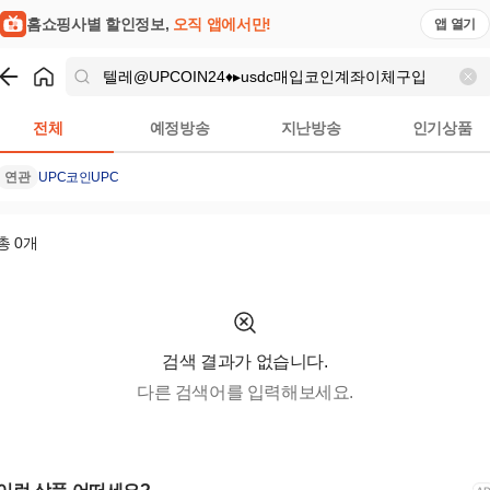
홈쇼핑모아
홈쇼핑사별 할인정보,
오직 앱에서만!
앱 열기
쇼핑
텔레@UPCOIN24♦▸usdc매입코인계좌이체구입
검색결과
전체
예정방송
지난방송
인기상품
연관
UPC코인
UPC
총
0
개
검색 결과가 없습니다.
다른 검색어를 입력해보세요.