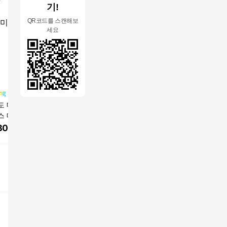
기!
QR코드를 스캔해보
세요
 매트리스 25D
FANOBO 매트리스 포
리보아 허리 탄탄 독립
Qicco 
스 메모리폼 매트
켓스프링 토퍼매트리
포켓 스프링 침대 바닥
무음 포켓
 접이식 바닥 매트
스 침대 바닥 매트리스,
매트리스 화이트
매트리스
800
원
184,600
원
62,790
원
69,80
 튼튼한 토퍼
25cm, 중간