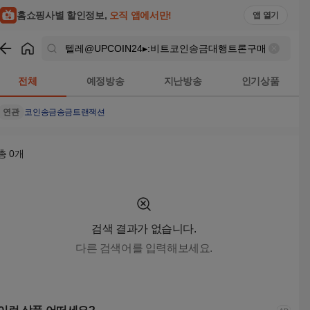
텔레@UPCOIN24▸:비트코인송금대행트론구매 검색결과 | 홈
홈쇼핑사별 할인정보,
오직 앱에서만!
앱 열기
쇼핑
텔레@UPCOIN24▸:비트코인송금대행트론구매
검색결과
전체
예정방송
지난방송
인기상품
연관
코인송금
송금
트랜잭션
총
0
개
검색 결과가 없습니다.
다른 검색어를 입력해보세요.