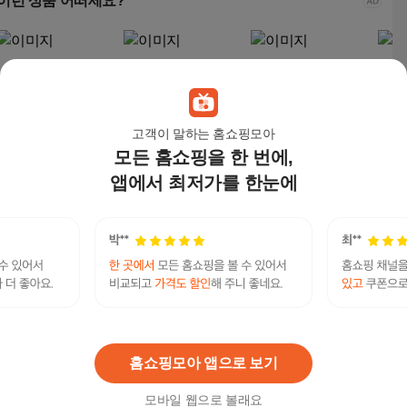
이런 상품 어떠세요?
고객이 말하는 홈쇼핑모아
모든 홈쇼핑을 한 번에,
앱에서 최저가를 한눈에
스마티 국내산 KF94 숨
허글리 국내산 KF94 핏
스마티 국내산 KF94 중
CLA
쉬기 편한 새부리형 마
하고 숨쉬기 편한 새부
형 숨쉬기 편한 새부리
스크 
스크 대형
리형 마스크, 화이트 대
형 마스크, 화이트, 1세
입, 
5,900
원
11,900
원
7,900
원
54,
형, 1개, 100매
트, 100매
텔레@UPCOIN24▸:비트코인송금대행트론구매
연관검색어
코인송금
송금
트랜잭션
홈쇼핑모아 앱으로 보기
모바일 웹으로 볼래요