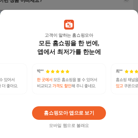
이런 상품 어떠세요?
고객이 말하는 홈쇼핑모아
모든 홈쇼핑을 한 번에,
앱에서 최저가를 한눈에
MSI 2025 사이보그 A1
MSI 2025 사이보그 A1
에이수스 2026 TUF 게
LG전
7 AI 라이젠 AI 라이젠
7 AI 라이젠 AI 라이젠
이밍 F16 코어i5 인텔 1
7 코
AI 200 시리즈 지포스
AI 200 시리즈 지포스
4세대 지포스 RTX 506
화이트
1,599,000
원
1,788,000
원
2,599,000
원
2,3
RTX 5060, 블랙, 512G
RTX 5060, 블랙, 1TB,
0, 예거 그레이, FX608
K, 2
B, 16GB, Free DOS, 사
16GB, WIN11 Home,
JMI-QT273, 512GB, 1
1 Ho
이보그 A17 AI B2HWF
사이보그 A17 AI B2H
6GB, Free DOS
텔레@UPCOIN24▸⟡파이코인구입코인신용카드
연관검색어
KG-R7 (004)
WFKG-R7 (004)
파이코인
카드
홈쇼핑모아 앱으로 보기
모바일 웹으로 볼래요