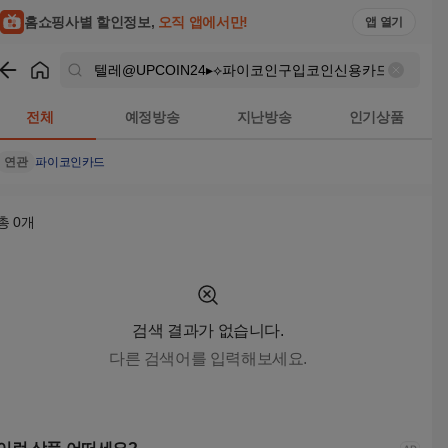
텔레@UPCOIN24▸⟡파이코인구입코인신용카드 검색결과 | 홈
홈쇼핑사별 할인정보,
오직 앱에서만!
앱 열기
쇼핑
텔레@UPCOIN24▸⟡파이코인구입코인신용카드
검색결과
전체
예정방송
지난방송
인기상품
연관
파이코인
카드
총
0
개
검색 결과가 없습니다.
다른 검색어를 입력해보세요.