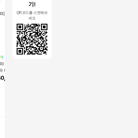
기!
QR코드를 스캔해보
세요
마 본사 설치] 안
목 어깨 베개마사지기
무선 온열 목 어깨 마사
홈플래닛 
 에디스, CMC-X
안마베개 안마기 다기
지기 3D 텐션 안마기
동 마사지
능 마사지기 온열 주무
승모근 지압기 허리 마
40,000
원
28,900
원
26,070
원
14,490
름 기능 6개 조작 버튼
사지기