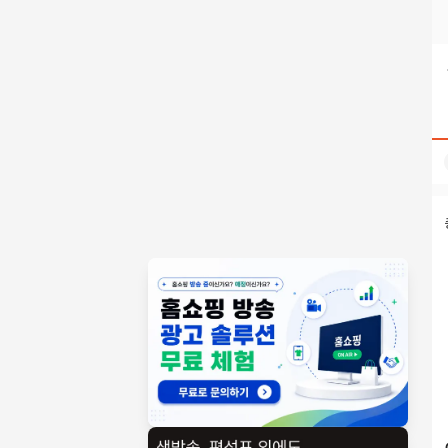
텔레@UPCOIN24▸♢코인대리송금모든코인구입가능 검색결과 
홈