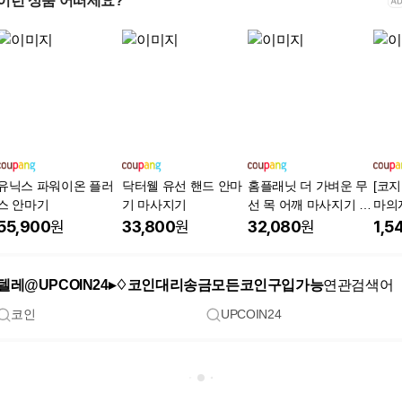
이런 상품 어떠세요?
유닉스 파워이온 플러
닥터웰 유선 핸드 안마
홈플래닛 더 가벼운 무
[코지
스 안마기
기 마사지기
선 목 어깨 마사지기 어
마의자
버이날 선물세트
2700
55,900
원
33,800
원
32,080
원
1,5
텔레@UPCOIN24▸♢코인대리송금모든코인구입가능
연관검색어
코인
UPCOIN24