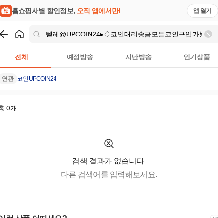
| 홈쇼핑모아
홈쇼핑사별 할인정보,
오직 앱에서만!
앱 열기
쇼핑
텔레@UPCOIN24▸♢코인대리송금모든코인구입가능
검색결
전체
예정방송
지난방송
인기상품
연관
코인
UPCOIN24
총
0
개
검색 결과가 없습니다.
다른 검색어를 입력해보세요.