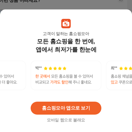
이런 상품 어떠세요?
고객이 말하는 홈쇼핑모아
모든 홈쇼핑을 한 번에,
앱에서 최저가를 한눈에
업소 식당 카페 인테리
리비니아 케빈 카페 원
메르하임 편한 인테리
라로
어 의자 모음 철재 식탁
목의자 2인용 식탁의자
어 식탁의자, 그레이, 2
리어 
의자 음식점 가정 분식
인테리어의자 원목의
개
라스틱
35,800
원
68,900
원
74,750
원
26,
점 레스토랑 구내식당,
자 카페의자 식당의자,
개
엔틱(카키좌판), 1개
모카(가죽방석), 2개
텔레@UPCOIN24▸▸테더송금업체테더손대손
연관검색어
UPCOIN24
홈쇼핑모아 앱으로 보기
모바일 웹으로 볼래요