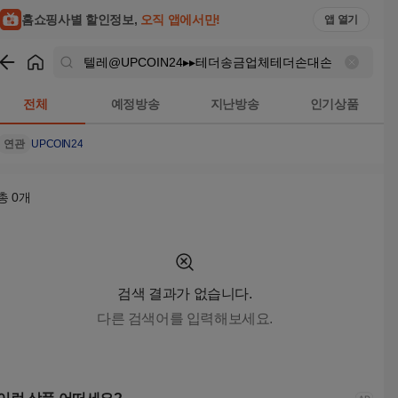
텔레@UPCOIN24▸▸테더송금업체테더손대손 검색결과 | 홈쇼
홈쇼핑사별 할인정보,
오직 앱에서만!
앱 열기
쇼핑
텔레@UPCOIN24▸▸테더송금업체테더손대손
검색결과
전체
예정방송
지난방송
인기상품
연관
UPCOIN24
총
0
개
검색 결과가 없습니다.
다른 검색어를 입력해보세요.