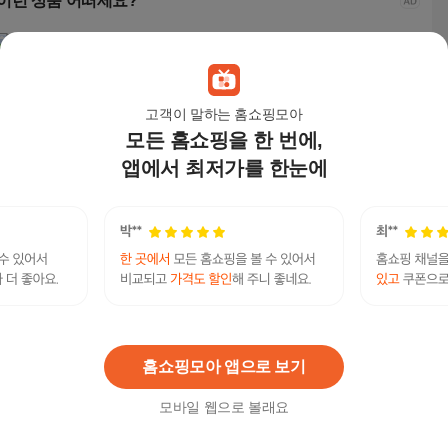
이런 상품 어떠세요?
고객이 말하는 홈쇼핑모아
모든 홈쇼핑을 한 번에,
앱에서 최저가를 한눈에
호보백 왓츠인 한혜진
호보백 왓츠인 한혜진
허블리 가벼운 반달백
토트
토트백 프렌치디자인
토트백 프렌치디자인
크로스백 크로와상 가
죽 
숄더백 핸드메이드
숄더백 핸드메이드
방
인 
52,000
원
52,000
원
9,900
원
27,
텔레@STA79M㉹㉹중국밀항가격전라도흥신소
연관검색어
텔레@STA79M타타중국밀항가격전라도흥신소
홈쇼핑모아 앱으로 보기
모바일 웹으로 볼래요