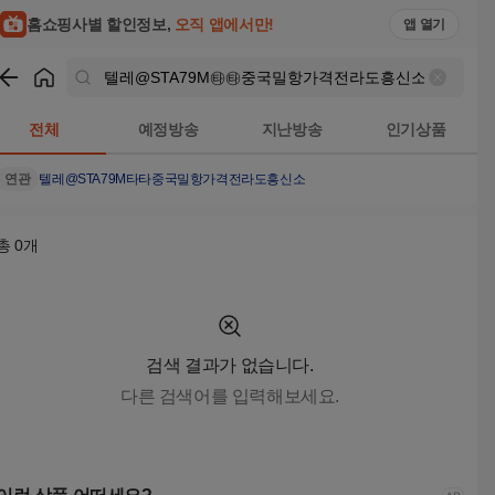
텔레@STA79M㉹㉹중국밀항가격전라도흥신소 검색결과 | 홈
홈쇼핑사별 할인정보,
오직 앱에서만!
앱 열기
쇼핑
텔레@STA79M㉹㉹중국밀항가격전라도흥신소
검색결과
전체
예정방송
지난방송
인기상품
연관
텔레@STA79M타타중국밀항가격전라도흥신소
총
0
개
검색 결과가 없습니다.
다른 검색어를 입력해보세요.