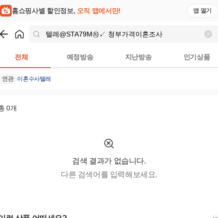
홈쇼핑사별 할인정보,
오직 앱에서만!
앱 열기
쇼핑
텔레@STA79M㉷↙ 청부가격이혼조사
검색결과
전체
예정방송
지난방송
인기상품
연관
이혼수사
텔레
총
0
개
검색 결과가 없습니다.
다른 검색어를 입력해보세요.