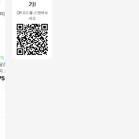
기!
QR코드를 스캔해보
세요
당건강 프로메가
에스더포뮬러 초임계
닥터린 초임계 알티지
순수식품 
지 오메가3 듀얼
알티지 오메가3, 30정,
오메가3 알파 30.21g
비타민D 1
3박스
750
원
23,360
원
26,900
원
24,620