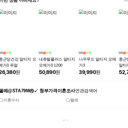
이런 상품 어떠세요?
종근당건강 알티지 오
내츄럴플러스 알티지
나우푸드 알티지 오메
종근
메가3 듀얼
오메가3 1200
가3
알티
26,380
원
50,890
원
39,990
원
52,
텔레@STA79M㉷↙ 청부가격이혼조사
연관검색어
이혼수사
텔레