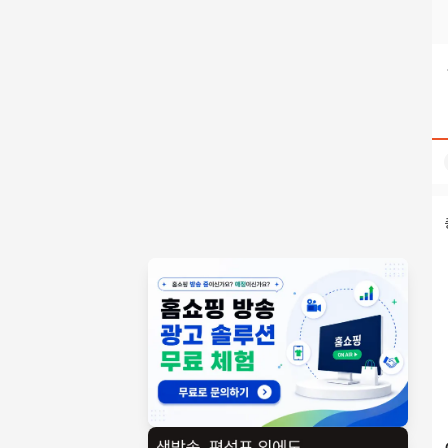
텔레@STA79M㉷↙ 청부가격이혼조사 검색결과 | 홈쇼핑모아
홈