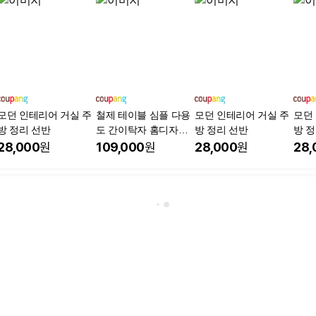
모던 인테리어 거실 주
철제 테이블 심플 다용
모던 인테리어 거실 주
모던
방 정리 선반
도 간이탁자 홈디자인
방 정리 선반
방 
경량 선반 탁자
28,000
원
109,000
원
28,000
원
28,