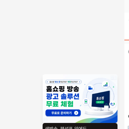
텔레@STA79M☞↗고민바로해결흥신소안산심부름센터 검색결과
홈