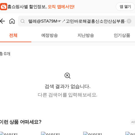
 | 홈쇼핑모아
홈쇼핑사별 할인정보,
오직 앱에서만!
앱 열기
쇼핑
텔레@STA79M☞↗고민바로해결흥신소안산심부름센터
검
전체
예정방송
지난방송
인기상품
총
0
개
검색 결과가 없습니다.
다른 검색어를 입력해보세요.
이런 상품 어떠세요?