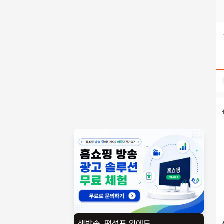
텔레@STA79M†¶여수흥신소부산심부름센터 검색결과 | 홈쇼
홈