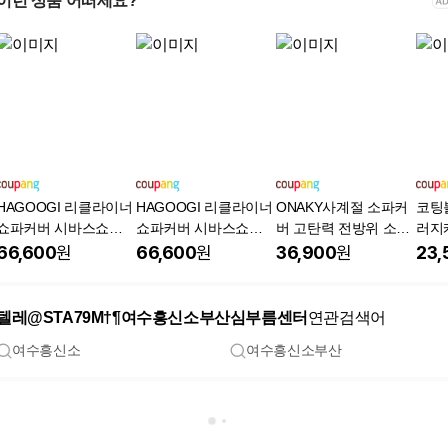
이런 상품 어떠세요?
HAGOOGI 리클라이너
HAGOOGI 리클라이너
ONAKY사계절 소파커
코팅
쇼파커버 시바스쇼파
쇼파커버 시바스쇼파
버 고탄력 전방위 소포
러지
커버 사계절 분리형쇼
커버 사계절 분리형쇼
미끄럼 애완 발톱 방지
파커
66,600
원
66,600
원
36,900
원
23,
파커버 천갈이 교체 3
파커버 천갈이 교체 3
쇼파커버, 1개, 멜란지
1개,
인승, 1개, 화이트
인승, 1개, 그레이
그레이
텔레@STA79M†¶여수흥신소부산심부름센터
연관검색어
여수흥신소
여수흥신소부산