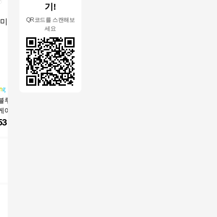
기!
QR코드를 스캔해보
세요
블루 먼지없는 알
코팅블루 먼지없는 고
더패브릭 오메가 소파
러빙랩 큐
케어 늘어나는 쇼
스판 쿠션감 쇼파커버
의자 천갈이 기능성 패
소파커버 
버+쿠션커버 세트,
+쿠션커버 세트, 1개,
브릭 원단
쇼파 시트
530
원
31,800
원
16,500
원
11,800
 03.오션블루
그레이
카우치형