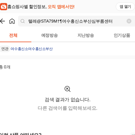
핑모아
홈쇼핑사별 할인정보,
오직 앱에서만!
앱 열기
쇼핑
텔레@STA79M†¶여수흥신소부산심부름센터
검색결과
전체
예정방송
지난방송
인기상품
연관
여수흥신소
여수흥신소부산
총
0
개
검색 결과가 없습니다.
다른 검색어를 입력해보세요.