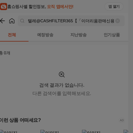
텔레@CASHFILTER365【「이더리움판매신용카드비트코인구
홈쇼핑사별 할인정보,
오직 앱에서만!
앱 열기
쇼핑
텔레@CASHFILTER365【「이더리움판매신용카드비트
전체
예정방송
지난방송
인기상품
총
0
개
검색 결과가 없습니다.
다른 검색어를 입력해보세요.
이런 상품 어떠세요?