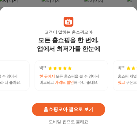
고객이 말하는 홈쇼핑모아
모든 홈쇼핑을 한 번에,
앱에서 최저가를 한눈에
멀티수납 거실컴퓨터
모던 중역용 오피스책
오아루 코너 컴퓨터 책
멀티
대표 회장님 사무용 ㄱ
상세트 사무실사장님
상, 브라운
대표
자 사무실 서재 1인용
공간 회장님간이책상,
자 사
287,800
원
247,300
원
69,000
원
176
책상, 검정색(B)
G01
책상,
홈쇼핑모아 앱으로 보기
모바일 웹으로 볼래요