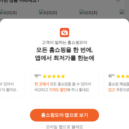
이런 상품 어떠세요?
고객이 말하는 홈쇼핑모아
모든 홈쇼핑을 한 번에,
앱에서 최저가를 한눈에
ES 크리스탈 감사패 상
크리스탈 감사패 부모
(트로피팩토리) 상패 감
마이
패제작 부모님감사패
님 환갑 선물 기업 행사
사패 공로패 기념패 크
퇴직기
기업상패 행사용품 전
트로피 고급 상패
리스탈상패 문진 부모
직패
29,000
원
44,000
원
35,000
원
29,
역패 기념패 공로패 교
님감사패 TF5-23102
상패
회상패 퇴직패
영화
텔레@CASHFILTER365【ǃ금은돈세탁신용카드
문회
연관검색어
비트코인구입
코인세탁
코인세탁세제
코인세탁세제코인세탁세제
홈쇼핑모아 앱으로 보기
모바일 웹으로 볼래요