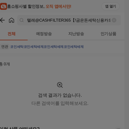
텔레@CASHFILTER365【ǃ금은돈세탁신용카드비트코인구입 
홈쇼핑사별 할인정보,
오직 앱에서만!
앱 열기
쇼핑
텔레@CASHFILTER365【ǃ금은돈세탁신용카드비트코인구
전체
예정방송
지난방송
인기상품
연관
코인세탁
코인세탁세제
코인세탁세제코인세탁세제
총
0
개
검색 결과가 없습니다.
다른 검색어를 입력해보세요.