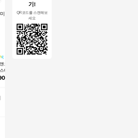
기!
QR코드를 스캔해보
세요
앤코] 마르브엘 골
엘블로썸 여성 [숏,기
[리리앤코] 보브디안 가
[리리앤코
랩스타일 드레이프
본,롱] 스판 와이드 허
디건 프릴 뷔스티에 투
일러드 자
 타이 티셔츠
리편한 히든밴드 청바
피스 세트
롱 원피스
900
원
21,800
원
38,400
원
61,500
지 3단기장
(끈조절)
어