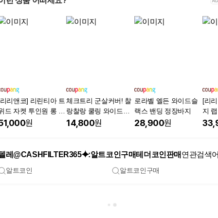
이런 상품 어떠세요?
[리리앤코] 리린티아 트
체크트리 군살커버! 찰
로라벨 엘든 와이드슬
[리리
위드 자켓 투인원 롱 원
랑찰랑 쿨링 와이드팬
랙스 밴딩 정장바지
지 
피스
츠 포켓버전 빅사이즈
언발
51,000
원
14,800
원
28,900
원
33,
텔레@CASHFILTER365⯌:알트코인구매테더코인판매
연관검색
알트코인
알트코인구매