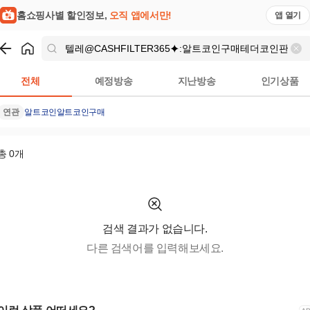
 | 홈쇼핑모아
홈쇼핑사별 할인정보,
오직 앱에서만!
앱 열기
쇼핑
텔레@CASHFILTER365⯌:알트코인구매테더코인판매
검색
전체
예정방송
지난방송
인기상품
연관
알트코인
알트코인구매
총
0
개
검색 결과가 없습니다.
다른 검색어를 입력해보세요.