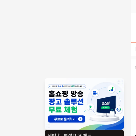
텔레@CASHFILTER365⯌:알트코인구매테더코인판매 검색결과
홈