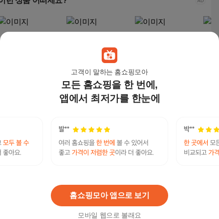
이런 상품 어떠세요?
고객이 말하는 홈쇼핑모아
모든 홈쇼핑을 한 번에,
앱에서 최저가를 한눈에
[로켓프레시] 귤탐 당도
[로켓프레시] 귤탐 당도
고당도 제주 서귀포 감
[로
선별 11Brix 감귤, 2kg
선별 11Brix 감귤, 2kg
귤, 1박스, 감귤 5kg(L/2
당도선
(로열과), 1개
(대과), 1개
L)중대과
감귤,
24,570
원
20,490
원
69,900
원
17,
텔레@CASHFILTER365⯌「세탁코인이체
연관검색어
코인세탁기
세탁코인
세탁코인세탁기
홈쇼핑모아 앱으로 보기
모바일 웹으로 볼래요