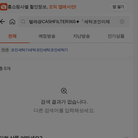
텔레@CASHFILTER365⯌「세탁코인이체 검색결과 | 홈쇼핑
홈쇼핑사별 할인정보,
오직 앱에서만!
앱 열기
쇼핑
텔레@CASHFILTER365⯌「세탁코인이체
검색결과
전체
예정방송
지난방송
인기상품
연관
코인세탁기
세탁코인
세탁코인세탁기
총
0
개
검색 결과가 없습니다.
다른 검색어를 입력해보세요.