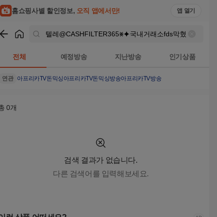
텔레@CASHFILTER365⨳⯌국내거래소fds막혔을때아프리카t
홈쇼핑사별 할인정보,
오직 앱에서만!
앱 열기
쇼핑
텔레@CASHFILTER365⨳⯌국내거래소fds막혔을때아프리카
전체
예정방송
지난방송
인기상품
연관
아프리카TV돈믹싱
아프리카TV돈믹싱방송
아프리카TV방송
총
0
개
검색 결과가 없습니다.
다른 검색어를 입력해보세요.