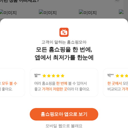
이런 상품 어떠세요?
고객이 말하는 홈쇼핑모아
모든 홈쇼핑을 한 번에,
앱에서 최저가를 한눈에
쿠팡베이직 네추럴 3겹
퍼실 딥클린 초미세세
듀라셀 알카라인 AA 건
라비
천연펄프 롤화장지 30
탁 라벤더젤 맥스 드럼
전지
용 
m
용 액체세제 리필
누향
11,890
원
12,100
원
13,900
원
18,
텔레@CASHFILTER365⨳⯌국내거래소fds막혔을
연관검색어
때아프리카tv돈믹싱
아프리카TV돈믹싱
아프리카TV돈믹싱방송
아프리카TV방송
홈쇼핑모아 앱으로 보기
모바일 웹으로 볼래요