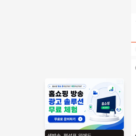
텔레@CASHFILTER365⨳⨳국내거래소fds송금시간자금세탁 
홈