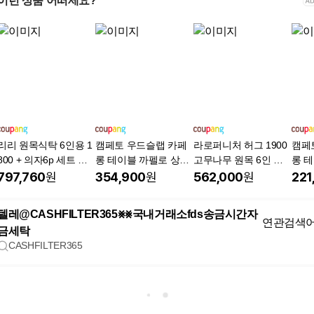
이런 상품 어떠세요?
리리 원목식탁 6인용 1
캠페토 우드슬랩 카페
라로퍼니처 허그 1900
캠페
800 + 의자6p 세트 방
롱 테이블 까펠로 상판
고무나무 원목 6인 식
롱 
문설치, 월넛, 일반의자
통원목 대형, 6인용, 우
탁 세트
통원목
797,760
원
354,900
원
562,000
원
221
6
드
드
텔레@CASHFILTER365⨳⨳국내거래소fds송금시간자
연관검색
금세탁
CASHFILTER365