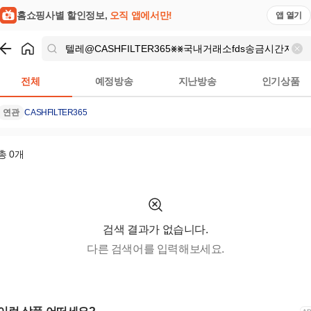
검색결과 | 홈쇼핑모아
홈쇼핑사별 할인정보,
오직 앱에서만!
앱 열기
쇼핑
텔레@CASHFILTER365⨳⨳국내거래소fds송금시간자금세탁
전체
예정방송
지난방송
인기상품
연관
CASHFILTER365
총
0
개
검색 결과가 없습니다.
다른 검색어를 입력해보세요.