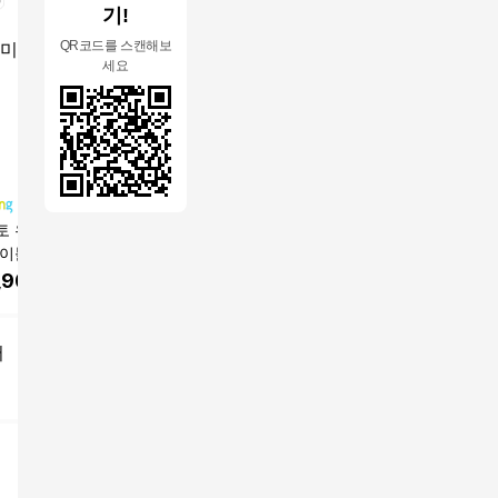
기!
QR코드를 스캔해보
세요
토 우드슬랩 카페
파로마 코린 원목식탁
천연 뉴송 월넛 소나무
스칸딕 워
테이블 까펠로 상판
6인용 1800 + 의자3p +
통 원목 긴 대형 카페
방문설치
 대형, 6인용, 우
벤치 세트 방문설치, 월
주방 우드슬랩 테이블
,900
원
737,100
원
319,000
원
193,00
넛, 일반 3 + 벤치 1
식탁 4인 6인
어