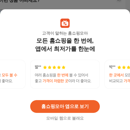
이런 상품 어떠세요?
고객이 말하는 홈쇼핑모아
모든 홈쇼핑을 한 번에,
앱에서 최저가를 한눈에
셔링 플레어 사선 셔츠
셔링 플레어 사선 셔츠
통품스토어 시원한 여
202
원피스 오피스룩 결혼
원피스 오피스룩 결혼
성 빅사이즈치마 데일
즘 포
식 하객 남친 데이트룩
식 하객 남친 데이트룩
리 기본 셔츠 여름 원피
형 
14,800
원
9,900
원
11,500
원
18,
원피스
원피스
스
로 완
니멀
텔레@CASHFILTER365♦⨳코인돈세탁테더거래테
피스
연관검색어
더코인추척피하기
스
테더코인
테더코인추척
홈쇼핑모아 앱으로 보기
모바일 웹으로 볼래요