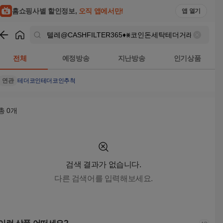
텔레@CASHFILTER365♦⨳코인돈세탁테더거래테더코인추척피
홈쇼핑사별 할인정보,
오직 앱에서만!
앱 열기
쇼핑
텔레@CASHFILTER365♦⨳코인돈세탁테더거래테더코인
전체
예정방송
지난방송
인기상품
연관
테더코인
테더코인추척
총
0
개
검색 결과가 없습니다.
다른 검색어를 입력해보세요.